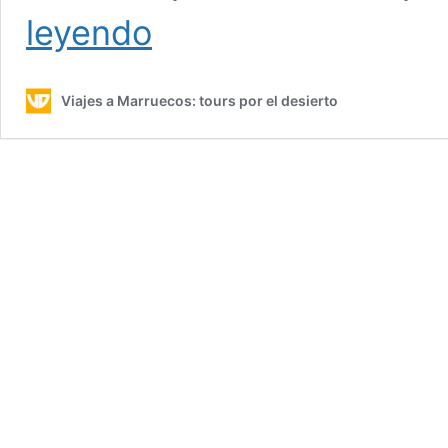
Tour
leyendo
7
días
por
Viajes a Marruecos: tours por el desierto
La
Costa
Atlántica
desde
Marrakech