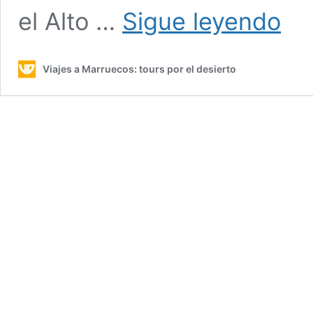
Tour
el Alto …
Sigue leyendo
8
días
desde
Viajes a Marruecos: tours por el desierto
Marrak
Ciudad
y
Desier