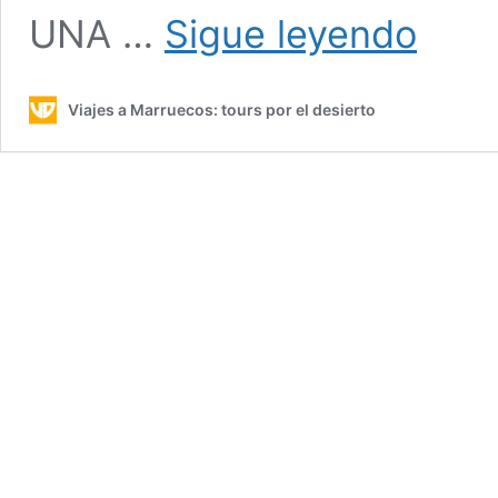
Tour
UNA …
Sigue leyendo
8
días
salida
Viajes a Marruecos: tours por el desierto
desde
Fez
al
Desierto
acabando
en
Marrakech