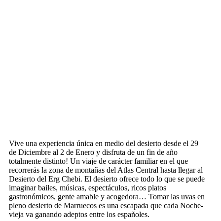
Vive una experiencia única en medio del desierto desde el 29
de Diciembre al 2 de Enero y disfruta de un fin de año
totalmente distinto! Un viaje de carácter familiar en el que
recorrerás la zona de montañas del Atlas Central hasta llegar al
Desierto del Erg Chebi. El desierto ofrece todo lo que se puede
imaginar bailes, músicas, espectáculos, ricos platos
gastronómicos, gente amable y acogedora… Tomar las uvas en
pleno desierto de Marrue­cos es una esca­pada que cada Noche­
vieja va ganando adep­tos entre los espa­ño­les.