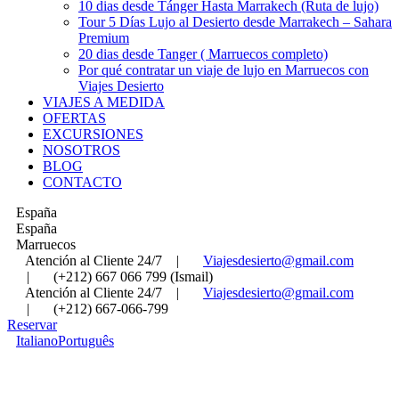
10 dias desde Tánger Hasta Marrakech (Ruta de lujo)
Tour 5 Días Lujo al Desierto desde Marrakech – Sahara
Premium
20 dias desde Tanger ( Marruecos completo)
Por qué contratar un viaje de lujo en Marruecos con
Viajes Desierto
VIAJES A MEDIDA
OFERTAS
EXCURSIONES
NOSOTROS
BLOG
CONTACTO
España
España
Marruecos
Atención al Cliente 24/7
|
Viajesdesierto@gmail.com
|
(+212) 667 066 799 (Ismail)
Atención al Cliente 24/7
|
Viajesdesierto@gmail.com
|
(+212) 667-066-799
Reservar
Italiano
Português