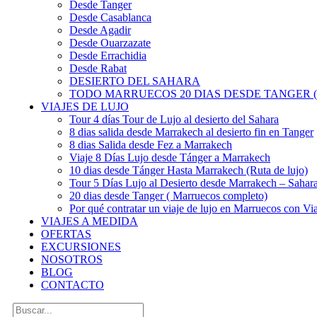
Desde Tanger
Desde Casablanca
Desde Agadir
Desde Ouarzazate
Desde Errachidia
Desde Rabat
DESIERTO DEL SAHARA
TODO MARRUECOS 20 DIAS DESDE TANGER (
VIAJES DE LUJO
Tour 4 días Tour de Lujo al desierto del Sahara
8 dias salida desde Marrakech al desierto fin en Tanger
8 dias Salida desde Fez a Marrakech
Viaje 8 Días Lujo desde Tánger a Marrakech
10 dias desde Tánger Hasta Marrakech (Ruta de lujo)
Tour 5 Días Lujo al Desierto desde Marrakech – Saha
20 dias desde Tanger ( Marruecos completo)
Por qué contratar un viaje de lujo en Marruecos con Via
VIAJES A MEDIDA
OFERTAS
EXCURSIONES
NOSOTROS
BLOG
CONTACTO