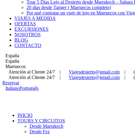
Tour 5 Días Lujo al Desierto desde Marrakech – Sahara
20 dias desde Tanger ( Marruecos completo)
Por qué contratar un viaje de lujo en Marruecos con Viaj
VIAJES A MEDIDA
OFERTAS
EXCURSIONES
NOSOTROS
BLOG
CONTACTO
España
España
Marruecos
Atención al Cliente 24/7
|
Viajesdesierto@gmail.com
|
Atención al Cliente 24/7
|
Viajesdesierto@gmail.com
|
Reservar
Italiano
Português
INICIO
TOURS Y CIRCUITOS
Desde Marrakech
Desde Fez