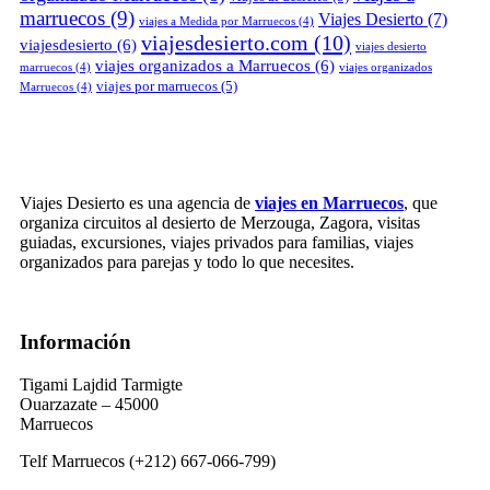
marruecos
(9)
Viajes Desierto
(7)
viajes a Medida por Marruecos
(4)
viajesdesierto.com
(10)
viajesdesierto
(6)
viajes desierto
viajes organizados a Marruecos
(6)
marruecos
(4)
viajes organizados
viajes por marruecos
(5)
Marruecos
(4)
Viajes Desierto es una agencia de
viajes en Marruecos
, que
organiza circuitos al desierto de Merzouga, Zagora, visitas
guiadas, excursiones, viajes privados para familias, viajes
organizados para parejas y todo lo que necesites.
Información
Tigami Lajdid Tarmigte
Ouarzazate – 45000
Marruecos
Telf Marruecos (+212) 667-066-799)