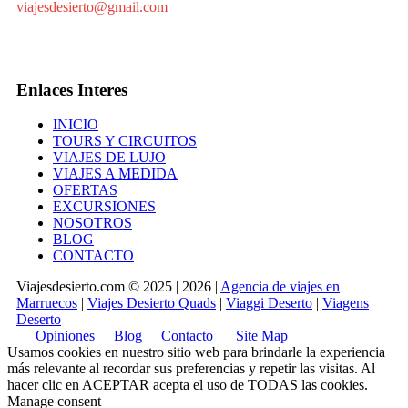
viajesdesierto@gmail.com
Enlaces Interes
INICIO
TOURS Y CIRCUITOS
VIAJES DE LUJO
VIAJES A MEDIDA
OFERTAS
EXCURSIONES
NOSOTROS
BLOG
CONTACTO
Viajesdesierto.com © 2025 | 2026 |
Agencia de viajes en
Marruecos
|
Viajes Desierto Quads
|
Viaggi Deserto
|
Viagens
Deserto
Opiniones
Blog
Contacto
Site Map
Usamos cookies en nuestro sitio web para brindarle la experiencia
más relevante al recordar sus preferencias y repetir las visitas. Al
hacer clic en
ACEPTAR
acepta el uso de TODAS las cookies.
Manage consent