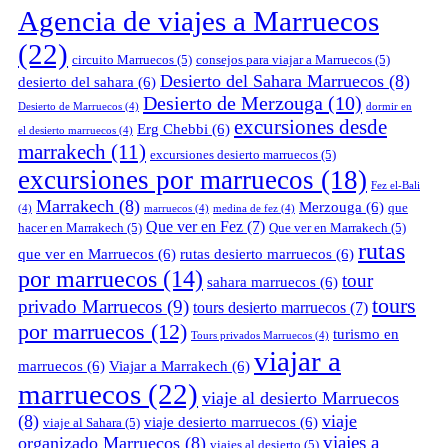
Agencia de viajes a Marruecos
(22)
circuito Marruecos
(5)
consejos para viajar a Marruecos
(5)
Desierto del Sahara Marruecos
(8)
desierto del sahara
(6)
Desierto de Merzouga
(10)
Desierto de Marruecos
(4)
dormir en
excursiones desde
Erg Chebbi
(6)
el desierto marruecos
(4)
marrakech
(11)
excursiones desierto marruecos
(5)
excursiones por marruecos
(18)
Fez el-Bali
Marrakech
(8)
Merzouga
(6)
que
(4)
marruecos
(4)
medina de fez
(4)
Que ver en Fez
(7)
hacer en Marrakech
(5)
Que ver en Marrakech
(5)
rutas
que ver en Marruecos
(6)
rutas desierto marruecos
(6)
por marruecos
(14)
tour
sahara marruecos
(6)
tours
privado Marruecos
(9)
tours desierto marruecos
(7)
por marruecos
(12)
turismo en
Tours privados Marruecos
(4)
viajar a
marruecos
(6)
Viajar a Marrakech
(6)
marruecos
(22)
viaje al desierto Marruecos
(8)
viaje
viaje desierto marruecos
(6)
viaje al Sahara
(5)
viajes a
organizado Marruecos
(8)
viajes al desierto
(5)