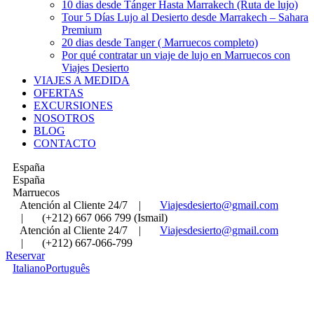
10 dias desde Tánger Hasta Marrakech (Ruta de lujo)
Tour 5 Días Lujo al Desierto desde Marrakech – Sahara
Premium
20 dias desde Tanger ( Marruecos completo)
Por qué contratar un viaje de lujo en Marruecos con
Viajes Desierto
VIAJES A MEDIDA
OFERTAS
EXCURSIONES
NOSOTROS
BLOG
CONTACTO
España
España
Marruecos
Atención al Cliente 24/7
|
Viajesdesierto@gmail.com
|
(+212) 667 066 799 (Ismail)
Atención al Cliente 24/7
|
Viajesdesierto@gmail.com
|
(+212) 667-066-799
Reservar
Italiano
Português