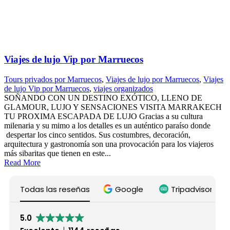
Viajes de lujo Vip por Marruecos
Tours privados por Marruecos
,
Viajes de lujo por Marruecos
,
Viajes
de lujo Vip por Marruecos
,
viajes organizados
SOÑANDO CON UN DESTINO EXÓTICO, LLENO DE
GLAMOUR, LUJO Y SENSACIONES VISITA MARRAKECH
TU PROXIMA ESCAPADA DE LUJO Gracias a su cultura
milenaria y su mimo a los detalles es un auténtico paraíso donde
despertar los cinco sentidos. Sus costumbres, decoración,
arquitectura y gastronomía son una provocación para los viajeros
más sibaritas que tienen en este...
Read More
Todas las reseñas
Google
Tripadvisor
5.0