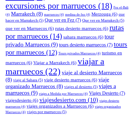
excursiones por marruecos
(18)
Fez el-Bali
Marrakech
(8)
Merzouga
(6)
que
(4)
marruecos
(4)
medina de fez
(4)
Que ver en Fez
(7)
hacer en Marrakech
(5)
Que ver en Marrakech
(5)
rutas
que ver en Marruecos
(6)
rutas desierto marruecos
(6)
por marruecos
(14)
tour
sahara marruecos
(6)
tours
privado Marruecos
(9)
tours desierto marruecos
(7)
por marruecos
(12)
turismo en
Tours privados Marruecos
(4)
viajar a
marruecos
(6)
Viajar a Marrakech
(6)
marruecos
(22)
viaje al desierto Marruecos
(8)
viaje
viaje desierto marruecos
(6)
viaje al Sahara
(5)
viajes a
organizado Marruecos
(8)
viajes al desierto
(5)
marruecos
(9)
Viajes Desierto
(7)
viajes a Medida por Marruecos
(4)
viajesdesierto.com
(10)
viajesdesierto
(6)
viajes desierto
viajes organizados a Marruecos
(6)
marruecos
(4)
viajes organizados
viajes por marruecos
(5)
Marruecos
(4)