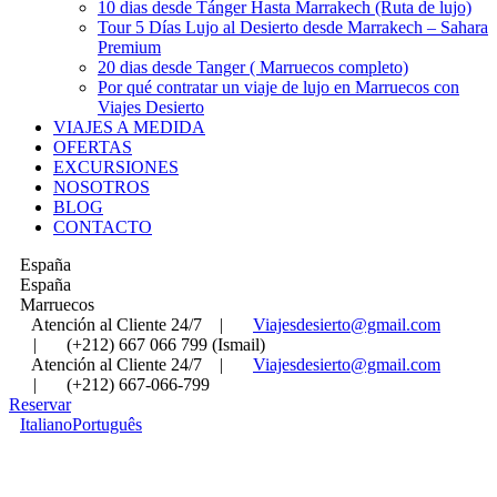
10 dias desde Tánger Hasta Marrakech (Ruta de lujo)
Tour 5 Días Lujo al Desierto desde Marrakech – Sahara
Premium
20 dias desde Tanger ( Marruecos completo)
Por qué contratar un viaje de lujo en Marruecos con
Viajes Desierto
VIAJES A MEDIDA
OFERTAS
EXCURSIONES
NOSOTROS
BLOG
CONTACTO
España
España
Marruecos
Atención al Cliente 24/7
|
Viajesdesierto@gmail.com
|
(+212) 667 066 799 (Ismail)
Atención al Cliente 24/7
|
Viajesdesierto@gmail.com
|
(+212) 667-066-799
Reservar
Italiano
Português