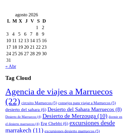
agosto 2026
L
M
X
J
V
S
D
1
2
3
4
5
6
7
8
9
10
11
12
13
14
15
16
17
18
19
20
21
22
23
24
25
26
27
28
29
30
31
« Abr
Tag Cloud
Agencia de viajes a Marruecos
(22)
circuito Marruecos
(5)
consejos para viajar a Marruecos
(5)
Desierto del Sahara Marruecos
(8)
desierto del sahara
(6)
Desierto de Merzouga
(10)
Desierto de Marruecos
(4)
dormir en
excursiones desde
Erg Chebbi
(6)
el desierto marruecos
(4)
marrakech
(11)
excursiones desierto marruecos
(5)