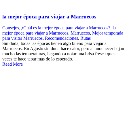
la mejor época para viajar a Marruecos
Consejos
,
¿Cuál es la mejor época para viajar a Marruecos?
,
la
mejor época para viajar a Marruecos
,
Marruecos
,
Mejor temporada
para visitar Marruecos
,
Recomendaciones
,
Rutas
Sin duda, todas las épocas tienen algo bueno para viajar a
Marruecos. En Agosto sin duda hace calor, pero al anochecer bajan
mucho las temperaturas, llegando a notar una brisa fresca que a
veces te hace tapar más de lo esperado.
Read More