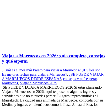
Viajar a Marruecos en 2026: guía completa, consejos
y qué esperar
¿Cuál es el mes más barato para viajar a Marruecos?
,
¿Cuáles son
las mejores fechas para viajar a Marruecos?
,
¿SE PUEDE VIAJAR
A MARRUECOS DESDE ESPAÑA?
,
consejos y qué esperar
,
Marruecos
,
Viajar a Marruecos 2025
SE PUEDE VIAJAR A MARRUECOS 2026 Si estás planeando
Viajar a Marruecos en 2026, aquí te presento algunos lugares y
actividades que no te puedes perder: Lugares imprescindibles : 1.
Marrakech: La ciudad más animada de Marruecos, conocida por su
Medina y lugares emblemáticos como la Plaza Jamaa el Fna, los