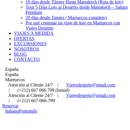
10 dias desde Tánger Hasta Marrakech (Ruta de lujo)
Tour 5 Días Lujo al Desierto desde Marrakech – Sahara
Premium
20 dias desde Tanger ( Marruecos completo)
Por qué contratar un viaje de lujo en Marruecos con
Viajes Desierto
VIAJES A MEDIDA
OFERTAS
EXCURSIONES
NOSOTROS
BLOG
CONTACTO
España
España
Marruecos
Atención al Cliente 24/7
|
Viajesdesierto@gmail.com
|
(+212) 667 066 799 (Ismail)
Atención al Cliente 24/7
|
Viajesdesierto@gmail.com
|
(+212) 667-066-799
Reservar
Italiano
Português