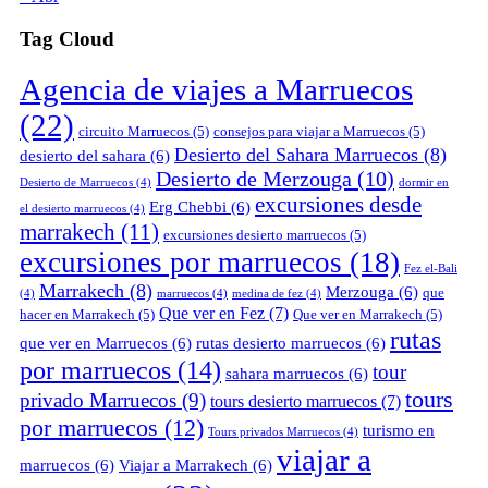
Tag Cloud
Agencia de viajes a Marruecos
(22)
circuito Marruecos
(5)
consejos para viajar a Marruecos
(5)
Desierto del Sahara Marruecos
(8)
desierto del sahara
(6)
Desierto de Merzouga
(10)
Desierto de Marruecos
(4)
dormir en
excursiones desde
Erg Chebbi
(6)
el desierto marruecos
(4)
marrakech
(11)
excursiones desierto marruecos
(5)
excursiones por marruecos
(18)
Fez el-Bali
Marrakech
(8)
Merzouga
(6)
que
(4)
marruecos
(4)
medina de fez
(4)
Que ver en Fez
(7)
hacer en Marrakech
(5)
Que ver en Marrakech
(5)
rutas
que ver en Marruecos
(6)
rutas desierto marruecos
(6)
por marruecos
(14)
tour
sahara marruecos
(6)
tours
privado Marruecos
(9)
tours desierto marruecos
(7)
por marruecos
(12)
turismo en
Tours privados Marruecos
(4)
viajar a
marruecos
(6)
Viajar a Marrakech
(6)