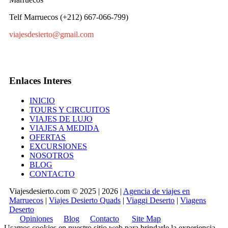
Telf Marruecos (+212) 667-066-799)
viajesdesierto@gmail.com
Enlaces Interes
INICIO
TOURS Y CIRCUITOS
VIAJES DE LUJO
VIAJES A MEDIDA
OFERTAS
EXCURSIONES
NOSOTROS
BLOG
CONTACTO
Viajesdesierto.com © 2025 | 2026 |
Agencia de viajes en
Marruecos
|
Viajes Desierto Quads
|
Viaggi Deserto
|
Viagens
Deserto
Opiniones
Blog
Contacto
Site Map
Usamos cookies en nuestro sitio web para brindarle la experiencia