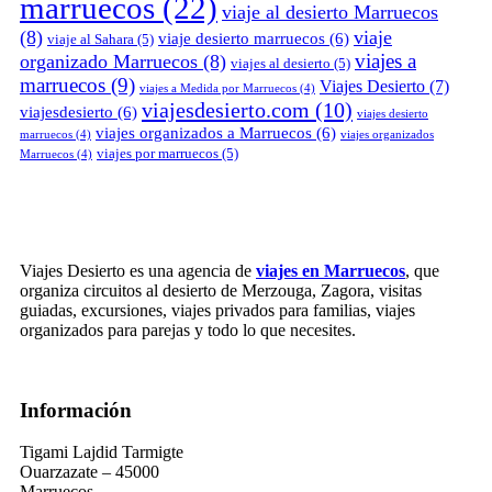
marruecos
(22)
viaje al desierto Marruecos
(8)
viaje
viaje desierto marruecos
(6)
viaje al Sahara
(5)
viajes a
organizado Marruecos
(8)
viajes al desierto
(5)
marruecos
(9)
Viajes Desierto
(7)
viajes a Medida por Marruecos
(4)
viajesdesierto.com
(10)
viajesdesierto
(6)
viajes desierto
viajes organizados a Marruecos
(6)
marruecos
(4)
viajes organizados
viajes por marruecos
(5)
Marruecos
(4)
Viajes Desierto es una agencia de
viajes en Marruecos
, que
organiza circuitos al desierto de Merzouga, Zagora, visitas
guiadas, excursiones, viajes privados para familias, viajes
organizados para parejas y todo lo que necesites.
Información
Tigami Lajdid Tarmigte
Ouarzazate – 45000
Marruecos