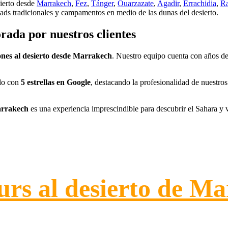
sierto desde
Marrakech
,
Fez
,
Tánger
,
Ouarzazate
,
Agadir
,
Errachidia
,
R
riads tradicionales y campamentos en medio de las dunas del desierto.
rada por nuestros clientes
ones al desierto desde Marrakech
. Nuestro equipo cuenta con años de
do con
5 estrellas en Google
, destacando la profesionalidad de nuestros
arrakech
es una experiencia imprescindible para descubrir el Sahara y 
urs al desierto de M