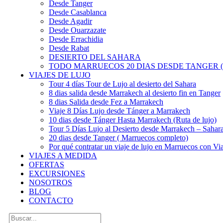
Desde Tanger
Desde Casablanca
Desde Agadir
Desde Ouarzazate
Desde Errachidia
Desde Rabat
DESIERTO DEL SAHARA
TODO MARRUECOS 20 DIAS DESDE TANGER (
VIAJES DE LUJO
Tour 4 días Tour de Lujo al desierto del Sahara
8 dias salida desde Marrakech al desierto fin en Tanger
8 dias Salida desde Fez a Marrakech
Viaje 8 Días Lujo desde Tánger a Marrakech
10 dias desde Tánger Hasta Marrakech (Ruta de lujo)
Tour 5 Días Lujo al Desierto desde Marrakech – Saha
20 dias desde Tanger ( Marruecos completo)
Por qué contratar un viaje de lujo en Marruecos con Via
VIAJES A MEDIDA
OFERTAS
EXCURSIONES
NOSOTROS
BLOG
CONTACTO