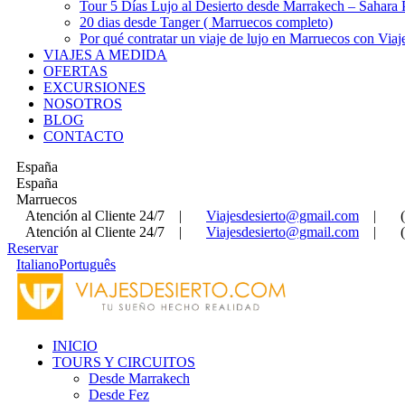
Tour 5 Días Lujo al Desierto desde Marrakech – Sahara
20 dias desde Tanger ( Marruecos completo)
Por qué contratar un viaje de lujo en Marruecos con Viaj
VIAJES A MEDIDA
OFERTAS
EXCURSIONES
NOSOTROS
BLOG
CONTACTO
España
España
Marruecos
Atención al Cliente 24/7
|
Viajesdesierto@gmail.com
|
Atención al Cliente 24/7
|
Viajesdesierto@gmail.com
|
Reservar
Italiano
Português
INICIO
TOURS Y CIRCUITOS
Desde Marrakech
Desde Fez