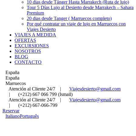
10 dias desde Tánger Hasta Marrakech (Ruta de lujo)
Tour 5 Días Lujo al Desierto desde Marrakech – Sahara
Premium
20 dias desde Tanger ( Marruecos completo)
Por qué contratar un viaje de lujo en Marruecos con
Viajes Desierto
VIAJES A MEDIDA
OFERTAS
EXCURSIONES
NOSOTROS
BLOG
CONTACTO
España
España
Marruecos
Atención al Cliente 24/7
|
Viajesdesierto@gmail.com
|
(+212) 667 066 799 (Ismail)
Atención al Cliente 24/7
|
Viajesdesierto@gmail.com
|
(+212) 667-066-799
Reservar
Italiano
Português