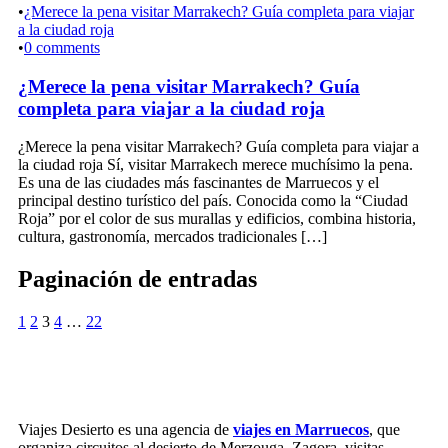
•
¿Merece la pena visitar Marrakech? Guía completa para viajar
a la ciudad roja
•
0 comments
¿Merece la pena visitar Marrakech? Guía
completa para viajar a la ciudad roja
¿Merece la pena visitar Marrakech? Guía completa para viajar a
la ciudad roja Sí, visitar Marrakech merece muchísimo la pena.
Es una de las ciudades más fascinantes de Marruecos y el
principal destino turístico del país. Conocida como la “Ciudad
Roja” por el color de sus murallas y edificios, combina historia,
cultura, gastronomía, mercados tradicionales […]
Paginación de entradas
1
2
3
4
…
22
Viajes Desierto es una agencia de
viajes en Marruecos
, que
organiza circuitos al desierto de Merzouga, Zagora, visitas