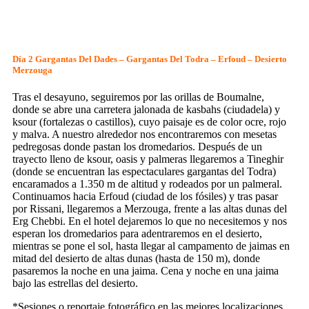
Día 2 Gargantas Del Dades – Gargantas Del Todra – Erfoud – Desierto
Merzouga
Tras el desayuno, seguiremos por las orillas de Boumalne,
donde se abre una carretera jalonada de kasbahs (ciudadela) y
ksour (fortalezas o castillos), cuyo paisaje es de color ocre, rojo
y malva. A nuestro alrededor nos encontraremos con mesetas
pedregosas donde pastan los dromedarios. Después de un
trayecto lleno de ksour, oasis y palmeras llegaremos a Tineghir
(donde se encuentran las espectaculares gargantas del Todra)
encaramados a 1.350 m de altitud y rodeados por un palmeral.
Continuamos hacia Erfoud (ciudad de los fósiles) y tras pasar
por Rissani, llegaremos a Merzouga, frente a las altas dunas del
Erg Chebbi. En el hotel dejaremos lo que no necesitemos y nos
esperan los dromedarios para adentraremos en el desierto,
mientras se pone el sol, hasta llegar al campamento de jaimas en
mitad del desierto de altas dunas (hasta de 150 m), donde
pasaremos la noche en una jaima. Cena y noche en una jaima
bajo las estrellas del desierto.
*Sesiones o reportaje fotográfico en las mejores localizaciones