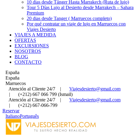
10 dias desde Tánger Hasta Marrakech (Ruta de lujo)
Tour 5 Días Lujo al Desierto desde Marrakech – Sahara
Premium
20 dias desde Tanger ( Marruecos completo)
Por qué contratar un viaje de lujo en Marruecos con
Viajes Desierto
VIAJES A MEDIDA
OFERTAS
EXCURSIONES
NOSOTROS
BLOG
CONTACTO
España
España
Marruecos
Atención al Cliente 24/7
|
Viajesdesierto@gmail.com
|
(+212) 667 066 799 (Ismail)
Atención al Cliente 24/7
|
Viajesdesierto@gmail.com
|
(+212) 667-066-799
Reservar
Italiano
Português