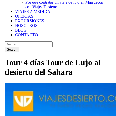
Por qué contratar un viaje de lujo en Marruecos
con Viajes Desierto
VIAJES A MEDIDA
OFERTAS
EXCURSIONES
NOSOTROS
BLOG
CONTACTO
Tour 4 días Tour de Lujo al
desierto del Sahara