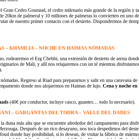
Gran Cedro Gouraud, el cedro milenario más grande de la región y tam
ás de 20km de palmeral y 10 millones de palmeras lo convierten en uno
utar de nuestro primer contacto con el desierto. Dispondremos de tiempo
AS – KHAMLIA – NOCHE EN HAIMAS NÓMADAS
yuno, rodearemos el Erg Chebbi, una extensión de desierto de arena do
originarios de Mali, y allí nos relajaremos con un té mientras disfruta
).
s nómadas. Regreso al Riad para prepararnos y salir en una caravana de
 campamento donde nos alojaremos en Haimas de lujo.
Cena y noche en 
uads
(40€ por conductor, incluye casco, guantes… todo lo necesario).
SANI – GARGANTAS DEL TODRA – VALLE DEL DADES
una más alta que se encuentre alrededor del campamento para disfrutar 
rzouga. Después de un rico desayuno, nos toca despedirnos del desierto
ud donde hay posibilidad, si lo desean, de visitar la fábrica de mármo