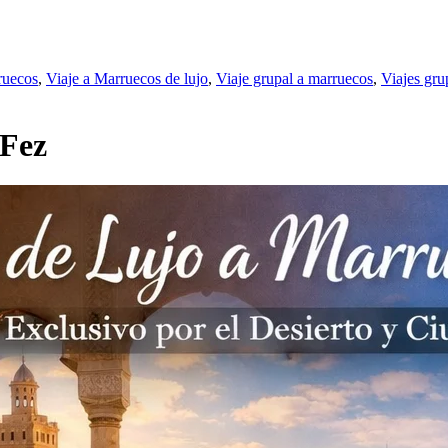
ruecos
,
Viaje a Marruecos de lujo
,
Viaje grupal a marruecos
,
Viajes gru
 Fez