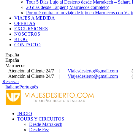
Tour 5 Días Lujo al Desierto desde Marrakech – Sahara
20 dias desde Tanger ( Marruecos completo)
Por qué contratar un viaje de lujo en Marruecos con Viaj
VIAJES A MEDIDA
OFERTAS
EXCURSIONES
NOSOTROS
BLOG
CONTACTO
España
España
Marruecos
Atención al Cliente 24/7
|
Viajesdesierto@gmail.com
|
Atención al Cliente 24/7
|
Viajesdesierto@gmail.com
|
Reservar
Italiano
Português
INICIO
TOURS Y CIRCUITOS
Desde Marrakech
Desde Fez