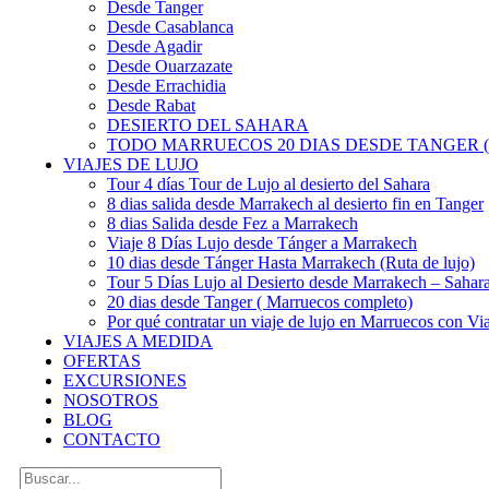
Desde Tanger
Desde Casablanca
Desde Agadir
Desde Ouarzazate
Desde Errachidia
Desde Rabat
DESIERTO DEL SAHARA
TODO MARRUECOS 20 DIAS DESDE TANGER (
VIAJES DE LUJO
Tour 4 días Tour de Lujo al desierto del Sahara
8 dias salida desde Marrakech al desierto fin en Tanger
8 dias Salida desde Fez a Marrakech
Viaje 8 Días Lujo desde Tánger a Marrakech
10 dias desde Tánger Hasta Marrakech (Ruta de lujo)
Tour 5 Días Lujo al Desierto desde Marrakech – Saha
20 dias desde Tanger ( Marruecos completo)
Por qué contratar un viaje de lujo en Marruecos con Via
VIAJES A MEDIDA
OFERTAS
EXCURSIONES
NOSOTROS
BLOG
CONTACTO