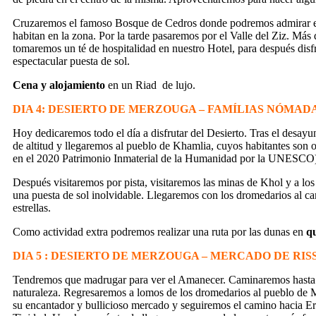
Cruzaremos el famoso Bosque de Cedros donde podremos admirar el 
habitan en la zona. Por la tarde pasaremos por el Valle del Ziz. M
tomaremos un té de hospitalidad en nuestro Hotel, para después disfr
espectacular puesta de sol.
Cena y alojamiento
en un Riad de lujo.
DIA 4: DESIERTO DE MERZOUGA – FAMÍLIAS NÓMAD
Hoy dedicaremos todo el día a disfrutar del Desierto. Tras el desa
de altitud y llegaremos al pueblo de Khamlia, cuyos habitantes son 
en el 2020 Patrimonio Inmaterial de la Humanidad por la UNESCO
Después visitaremos por pista, visitaremos las minas de Khol y a lo
una puesta de sol inolvidable. Llegaremos con los dromedarios al
estrellas.
Como actividad extra podremos realizar una ruta por las dunas en
q
DIA 5 : DESIERTO DE MERZOUGA – MERCADO DE RIS
Tendremos que madrugar para ver el Amanecer. Caminaremos hasta la d
naturaleza. Regresaremos a lomos de los dromedarios al pueblo de Me
su encantador y bullicioso mercado y seguiremos el camino hacia Erfo