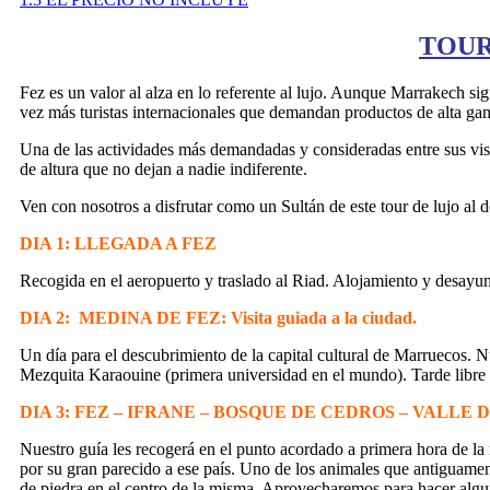
TOUR
Fez es un valor al alza en lo referente al lujo. Aunque Marrakech s
vez más turistas internacionales que demandan productos de alta ga
Una de las actividades más demandadas y consideradas entre sus visi
de altura que no dejan a nadie indiferente.
Ven con nosotros a disfrutar como un Sultán de este tour de lujo al d
DIA 1: LLEGADA A FEZ
Recogida en el aeropuerto y traslado al Riad. Alojamiento y desayun
DIA 2: MEDINA DE FEZ: Visita guiada a la ciudad.
Un día para el descubrimiento de la capital cultural de Marruecos. 
Mezquita Karaouine (primera universidad en el mundo). Tarde libre 
DIA 3: FEZ – IFRANE – BOSQUE DE CEDROS – VALLE
Nuestro guía les recogerá en el punto acordado a primera hora de l
por su gran parecido a ese país. Uno de los animales que antiguament
de piedra en el centro de la misma. Aprovecharemos para hacer algu