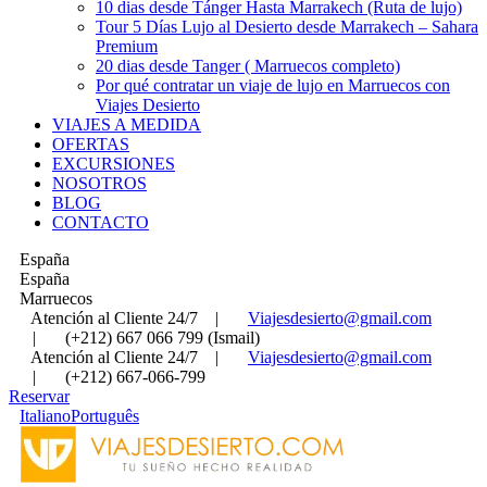
10 dias desde Tánger Hasta Marrakech (Ruta de lujo)
Tour 5 Días Lujo al Desierto desde Marrakech – Sahara
Premium
20 dias desde Tanger ( Marruecos completo)
Por qué contratar un viaje de lujo en Marruecos con
Viajes Desierto
VIAJES A MEDIDA
OFERTAS
EXCURSIONES
NOSOTROS
BLOG
CONTACTO
España
España
Marruecos
Atención al Cliente 24/7
|
Viajesdesierto@gmail.com
|
(+212) 667 066 799 (Ismail)
Atención al Cliente 24/7
|
Viajesdesierto@gmail.com
|
(+212) 667-066-799
Reservar
Italiano
Português