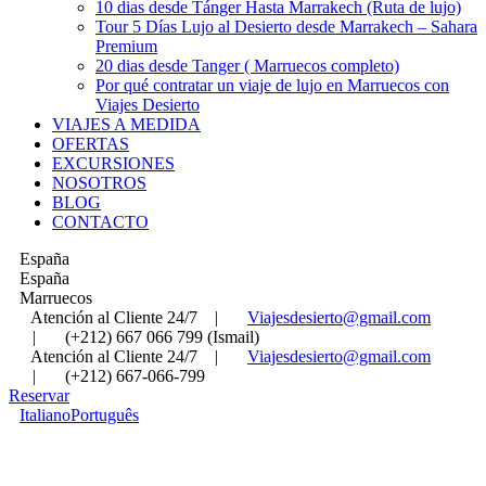
10 dias desde Tánger Hasta Marrakech (Ruta de lujo)
Tour 5 Días Lujo al Desierto desde Marrakech – Sahara
Premium
20 dias desde Tanger ( Marruecos completo)
Por qué contratar un viaje de lujo en Marruecos con
Viajes Desierto
VIAJES A MEDIDA
OFERTAS
EXCURSIONES
NOSOTROS
BLOG
CONTACTO
España
España
Marruecos
Atención al Cliente 24/7
|
Viajesdesierto@gmail.com
|
(+212) 667 066 799 (Ismail)
Atención al Cliente 24/7
|
Viajesdesierto@gmail.com
|
(+212) 667-066-799
Reservar
Italiano
Português