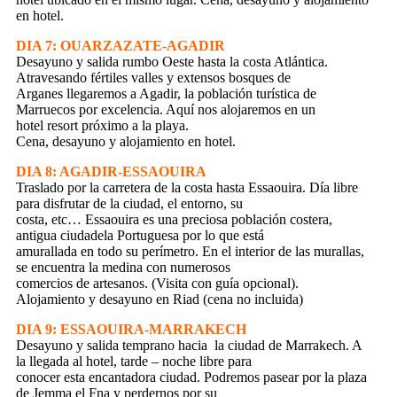
en hotel.
DIA 7: OUARZAZATE-AGADIR
Desayuno y salida rumbo Oeste hasta la costa Atlántica.
Atravesando fértiles valles y extensos bosques de
Arganes llegaremos a Agadir, la población turística de
Marruecos por excelencia. Aquí nos alojaremos en un
hotel resort próximo a la playa.
Cena, desayuno y alojamiento en hotel.
DIA 8: AGADIR-ESSAOUIRA
Traslado por la carretera de la costa hasta Essaouira. Día libre
para disfrutar de la ciudad, el entorno, su
costa, etc… Essaouira es una preciosa población costera,
antigua ciudadela Portuguesa por lo que está
amurallada en todo su perímetro. En el interior de las murallas,
se encuentra la medina con numerosos
comercios de artesanos. (Visita con guía opcional).
Alojamiento y desayuno en Riad (cena no incluida)
DIA 9: ESSAOUIRA-MARRAKECH
Desayuno y salida temprano hacia la ciudad de Marrakech. A
la llegada al hotel, tarde – noche libre para
conocer esta encantadora ciudad. Podremos pasear por la plaza
de Jemma el Fna y perdernos por su