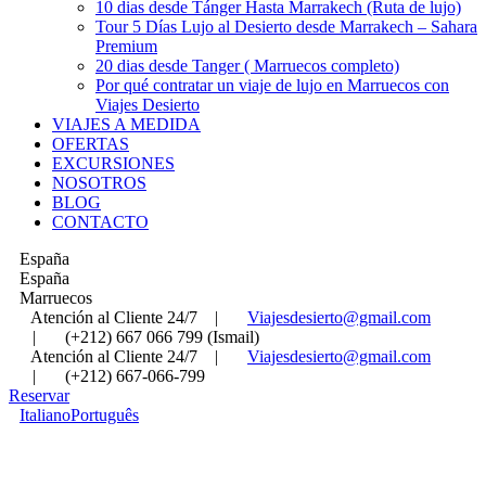
10 dias desde Tánger Hasta Marrakech (Ruta de lujo)
Tour 5 Días Lujo al Desierto desde Marrakech – Sahara
Premium
20 dias desde Tanger ( Marruecos completo)
Por qué contratar un viaje de lujo en Marruecos con
Viajes Desierto
VIAJES A MEDIDA
OFERTAS
EXCURSIONES
NOSOTROS
BLOG
CONTACTO
España
España
Marruecos
Atención al Cliente 24/7
|
Viajesdesierto@gmail.com
|
(+212) 667 066 799 (Ismail)
Atención al Cliente 24/7
|
Viajesdesierto@gmail.com
|
(+212) 667-066-799
Reservar
Italiano
Português