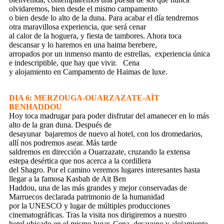
olvidaremos, bien desde el mismo campamento
o bien desde lo alto de la duna. Para acabar el día tendremos
otra maravillosa experiencia, que será cenar
al calor de la hoguera, y fiesta de tambores. Ahora toca
descansar y lo haremos en una haima berebere,
arropados por un inmenso manto de estrellas, experiencia única
e indescriptible, que hay que vivir. Cena
y alojamiento en Campamento de Haimas de luxe.
DIA 6: MERZOUGA-OUARZAZATE-AÏT
BENHADDOU
Hoy toca madrugar para poder disfrutar del amanecer en lo más
alto de la gran duna. Después de
desayunar bajaremos de nuevo al hotel, con los dromedarios,
allí nos podremos asear. Más tarde
saldremos en dirección a Ouarzazate, cruzando la extensa
estepa desértica que nos acerca a la cordillera
del Shagro. Por el camino veremos lugares interesantes hasta
llegar a la famosa Kasbah de Ait Ben
Haddou, una de las más grandes y mejor conservadas de
Marruecos declarada patrimonio de la humanidad
por la UNESCO y lugar de múltiples producciones
cinematográficas. Tras la visita nos dirigiremos a nuestro
hotel ubicado en el mismo lugar. Cena, desayuno y alojamiento