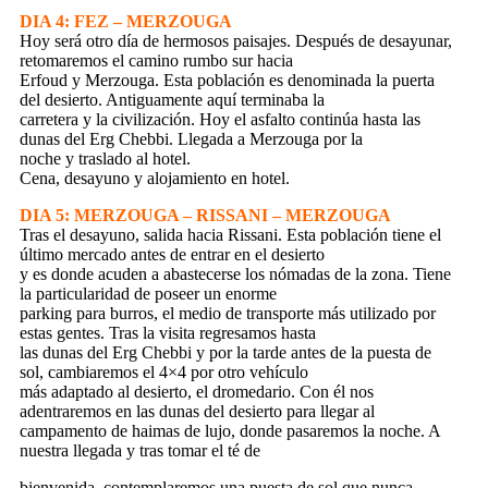
DIA 4: FEZ – MERZOUGA
Hoy será otro día de hermosos paisajes. Después de desayunar,
retomaremos el camino rumbo sur hacia
Erfoud y Merzouga. Esta población es denominada la puerta
del desierto. Antiguamente aquí terminaba la
carretera y la civilización. Hoy el asfalto continúa hasta las
dunas del Erg Chebbi. Llegada a Merzouga por la
noche y traslado al hotel.
Cena, desayuno y alojamiento en hotel.
DIA 5: MERZOUGA – RISSANI – MERZOUGA
Tras el desayuno, salida hacia Rissani. Esta población tiene el
último mercado antes de entrar en el desierto
y es donde acuden a abastecerse los nómadas de la zona. Tiene
la particularidad de poseer un enorme
parking para burros, el medio de transporte más utilizado por
estas gentes. Tras la visita regresamos hasta
las dunas del Erg Chebbi y por la tarde antes de la puesta de
sol, cambiaremos el 4×4 por otro vehículo
más adaptado al desierto, el dromedario. Con él nos
adentraremos en las dunas del desierto para llegar al
campamento de haimas de lujo, donde pasaremos la noche. A
nuestra llegada y tras tomar el té de
bienvenida, contemplaremos una puesta de sol que nunca