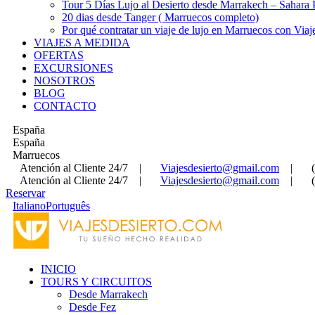
Tour 5 Días Lujo al Desierto desde Marrakech – Sahara
20 dias desde Tanger ( Marruecos completo)
Por qué contratar un viaje de lujo en Marruecos con Viaj
VIAJES A MEDIDA
OFERTAS
EXCURSIONES
NOSOTROS
BLOG
CONTACTO
España
España
Marruecos
Atención al Cliente 24/7
|
Viajesdesierto@gmail.com
|
Atención al Cliente 24/7
|
Viajesdesierto@gmail.com
|
Reservar
Italiano
Português
INICIO
TOURS Y CIRCUITOS
Desde Marrakech
Desde Fez