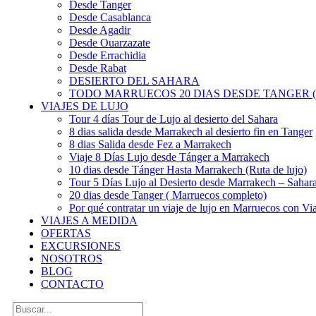
Desde Tanger
Desde Casablanca
Desde Agadir
Desde Ouarzazate
Desde Errachidia
Desde Rabat
DESIERTO DEL SAHARA
TODO MARRUECOS 20 DIAS DESDE TANGER (
VIAJES DE LUJO
Tour 4 días Tour de Lujo al desierto del Sahara
8 dias salida desde Marrakech al desierto fin en Tanger
8 dias Salida desde Fez a Marrakech
Viaje 8 Días Lujo desde Tánger a Marrakech
10 dias desde Tánger Hasta Marrakech (Ruta de lujo)
Tour 5 Días Lujo al Desierto desde Marrakech – Saha
20 dias desde Tanger ( Marruecos completo)
Por qué contratar un viaje de lujo en Marruecos con Via
VIAJES A MEDIDA
OFERTAS
EXCURSIONES
NOSOTROS
BLOG
CONTACTO