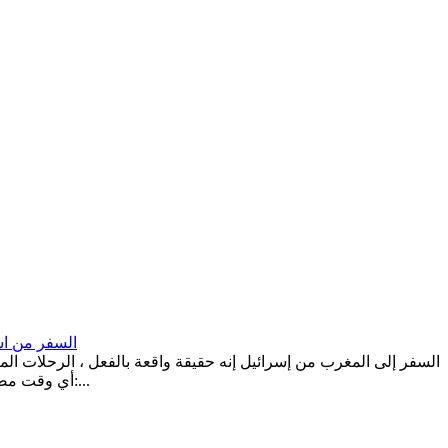
السفر من اس
السفر إلى المغرب من إسرائيل إنه حقيقة واقعة بالفعل ، الرحلات المب
أي وقت مضى. ستكون هناك عدة شركات مسؤولة عن هذه الرحلات المباشرة التي ستربط تل أبيب بمراكش والدار البيضاء: الشركات الإسرائيلية الثلاث:...