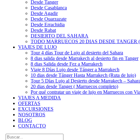
Desde Tanger
Desde Casablanca
Desde Agadir
Desde Ouarzazate
Desde Errachidia
Desde Rabat
DESIERTO DEL SAHARA
TODO MARRUECOS 20 DIAS DESDE TANGER (
VIAJES DE LUJO
Tour 4 días Tour de Lujo al desierto del Sahara
8 dias salida desde Marrakech al desierto fin en Tanger
8 dias Salida desde Fez a Marrakech
Viaje 8 Días Lujo desde Tánger a Marrakech
10 dias desde Tánger Hasta Marrakech (Ruta de lujo)
Tour 5 Días Lujo al Desierto desde Marrakech – Saha
20 dias desde Tanger ( Marruecos completo)
Por qué contratar un viaje de lujo en Marruecos con Via
VIAJES A MEDIDA
OFERTAS
EXCURSIONES
NOSOTROS
BLOG
CONTACTO