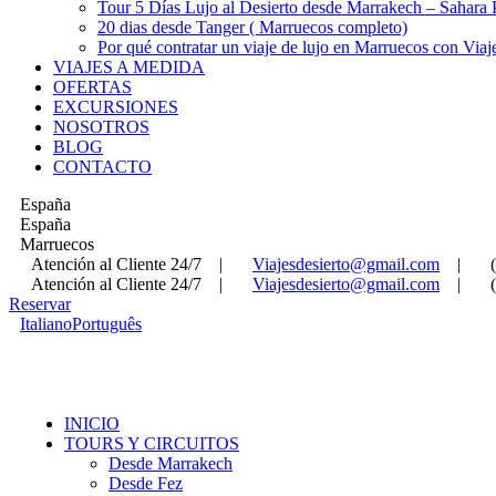
Tour 5 Días Lujo al Desierto desde Marrakech – Sahara
20 dias desde Tanger ( Marruecos completo)
Por qué contratar un viaje de lujo en Marruecos con Viaj
VIAJES A MEDIDA
OFERTAS
EXCURSIONES
NOSOTROS
BLOG
CONTACTO
España
España
Marruecos
Atención al Cliente 24/7
|
Viajesdesierto@gmail.com
|
Atención al Cliente 24/7
|
Viajesdesierto@gmail.com
|
Reservar
Italiano
Português
INICIO
TOURS Y CIRCUITOS
Desde Marrakech
Desde Fez