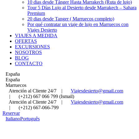
10 dias desde Tánger Hasta Marrakech (Ruta de lujo)
Tour 5 Días Lujo al Desierto desde Marrakech – Sahara
Premium
20 dias desde Tanger ( Marruecos completo)
Por qué contratar un viaje de lujo en Marruecos con
Viajes Desierto
VIAJES A MEDIDA
OFERTAS
EXCURSIONES
NOSOTROS
BLOG
CONTACTO
España
España
Marruecos
Atención al Cliente 24/7
|
Viajesdesierto@gmail.com
|
(+212) 667 066 799 (Ismail)
Atención al Cliente 24/7
|
Viajesdesierto@gmail.com
|
(+212) 667-066-799
Reservar
Italiano
Português