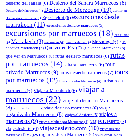
Desierto del Sahara Marruecos
(8)
desierto del sahara
(6)
Desierto de Merzouga
(10)
Desierto de Marruecos
(4)
dormir en
excursiones desde
Erg Chebbi
(6)
el desierto marruecos
(4)
marrakech
(11)
excursiones desierto marruecos
(5)
excursiones por marruecos
(18)
Fez el-Bali
Marrakech
(8)
Merzouga
(6)
que
(4)
marruecos
(4)
medina de fez
(4)
Que ver en Fez
(7)
hacer en Marrakech
(5)
Que ver en Marrakech
(5)
rutas
que ver en Marruecos
(6)
rutas desierto marruecos
(6)
por marruecos
(14)
tour
sahara marruecos
(6)
tours
privado Marruecos
(9)
tours desierto marruecos
(7)
por marruecos
(12)
turismo en
Tours privados Marruecos
(4)
viajar a
marruecos
(6)
Viajar a Marrakech
(6)
marruecos
(22)
viaje al desierto Marruecos
(8)
viaje
viaje desierto marruecos
(6)
viaje al Sahara
(5)
viajes a
organizado Marruecos
(8)
viajes al desierto
(5)
marruecos
(9)
Viajes Desierto
(7)
viajes a Medida por Marruecos
(4)
viajesdesierto.com
(10)
viajesdesierto
(6)
viajes desierto
viajes organizados a Marruecos
(6)
marruecos
(4)
viajes organizados