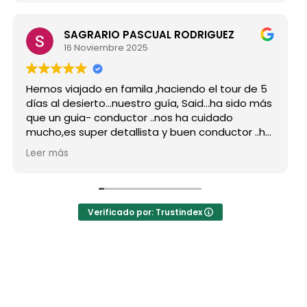
SAGRARIO PASCUAL RODRIGUEZ
Mar
16 Noviembre 2025
15 
viajado en famila ,haciendo el tour de 5
Hicimos el
 desierto...nuestro guía, Said...ha sido más
grupo de 
 guia- conductor ..nos ha cuidado
para siemp
es super detallista y buen conductor ..ha
Desde mi p
 atento a todas nuestras peticiones y
reserva, 
ás
Leer más
ñado muchos lugares
como port
dables...Muy Buen Profesional y mejor
antes de e
a..Gracias Said.
todas mis
nto a la agencia,..súper agradecida a Mila
La organiz
Verificado por: Trustindex
hoteles mu
a hotel No
auténtica
las jaimas.
El desayun
precio nos
los buenos