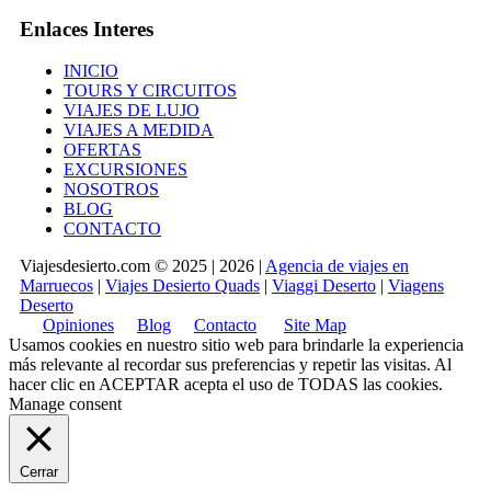
Enlaces Interes
INICIO
TOURS Y CIRCUITOS
VIAJES DE LUJO
VIAJES A MEDIDA
OFERTAS
EXCURSIONES
NOSOTROS
BLOG
CONTACTO
Viajesdesierto.com © 2025 | 2026 |
Agencia de viajes en
Marruecos
|
Viajes Desierto Quads
|
Viaggi Deserto
|
Viagens
Deserto
Opiniones
Blog
Contacto
Site Map
Usamos cookies en nuestro sitio web para brindarle la experiencia
más relevante al recordar sus preferencias y repetir las visitas. Al
hacer clic en
ACEPTAR
acepta el uso de TODAS las cookies.
Manage consent
Cerrar