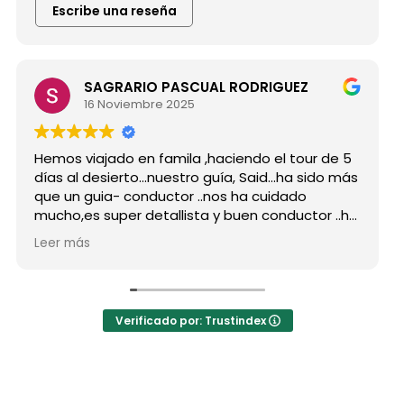
Escribe una reseña
SAGRARIO PASCUAL RODRIGUEZ
16 Noviembre 2025
Hemos viajado en famila ,haciendo el tour de 5
días al desierto...nuestro guía, Said...ha sido más
que un guia- conductor ..nos ha cuidado
mucho,es super detallista y buen conductor ..ha
estado atento a todas nuestras peticiones y
Leer más
nos ha enseñado muchos lugares
inolvidables...Muy Buen Profesional y mejor
persona..Gracias Said.
En cuanto a la agencia,..súper agradecida a Mila
Verificado por: Trustindex
por sus atenciones..y por sus recomendaciones
..