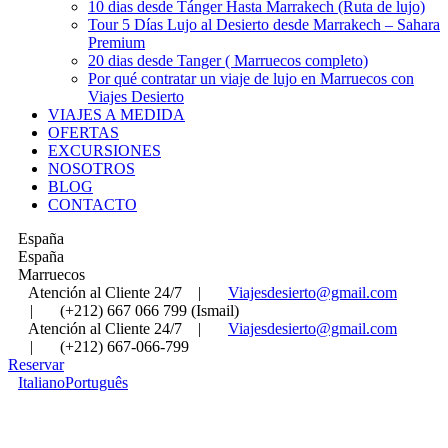
10 dias desde Tánger Hasta Marrakech (Ruta de lujo)
Tour 5 Días Lujo al Desierto desde Marrakech – Sahara
Premium
20 dias desde Tanger ( Marruecos completo)
Por qué contratar un viaje de lujo en Marruecos con
Viajes Desierto
VIAJES A MEDIDA
OFERTAS
EXCURSIONES
NOSOTROS
BLOG
CONTACTO
España
España
Marruecos
Atención al Cliente 24/7
|
Viajesdesierto@gmail.com
|
(+212) 667 066 799 (Ismail)
Atención al Cliente 24/7
|
Viajesdesierto@gmail.com
|
(+212) 667-066-799
Reservar
Italiano
Português