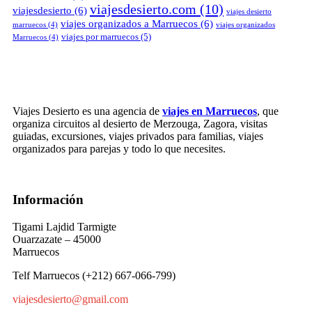
viajesdesierto.com
(10)
viajesdesierto
(6)
viajes desierto
viajes organizados a Marruecos
(6)
marruecos
(4)
viajes organizados
viajes por marruecos
(5)
Marruecos
(4)
Viajes Desierto es una agencia de
viajes en Marruecos
, que
organiza circuitos al desierto de Merzouga, Zagora, visitas
guiadas, excursiones, viajes privados para familias, viajes
organizados para parejas y todo lo que necesites.
Información
Tigami Lajdid Tarmigte
Ouarzazate – 45000
Marruecos
Telf Marruecos (+212) 667-066-799)
viajesdesierto@gmail.com