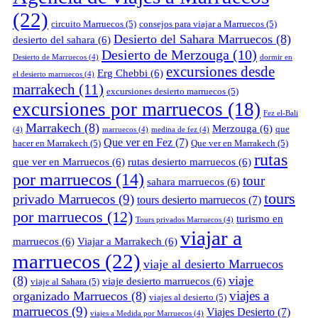
(22)
circuito Marruecos
(5)
consejos para viajar a Marruecos
(5)
Desierto del Sahara Marruecos
(8)
desierto del sahara
(6)
Desierto de Merzouga
(10)
Desierto de Marruecos
(4)
dormir en
excursiones desde
Erg Chebbi
(6)
el desierto marruecos
(4)
marrakech
(11)
excursiones desierto marruecos
(5)
excursiones por marruecos
(18)
Fez el-Bali
Marrakech
(8)
Merzouga
(6)
que
(4)
marruecos
(4)
medina de fez
(4)
Que ver en Fez
(7)
hacer en Marrakech
(5)
Que ver en Marrakech
(5)
rutas
que ver en Marruecos
(6)
rutas desierto marruecos
(6)
por marruecos
(14)
tour
sahara marruecos
(6)
tours
privado Marruecos
(9)
tours desierto marruecos
(7)
por marruecos
(12)
turismo en
Tours privados Marruecos
(4)
viajar a
marruecos
(6)
Viajar a Marrakech
(6)
marruecos
(22)
viaje al desierto Marruecos
(8)
viaje
viaje desierto marruecos
(6)
viaje al Sahara
(5)
viajes a
organizado Marruecos
(8)
viajes al desierto
(5)
marruecos
(9)
Viajes Desierto
(7)
viajes a Medida por Marruecos
(4)