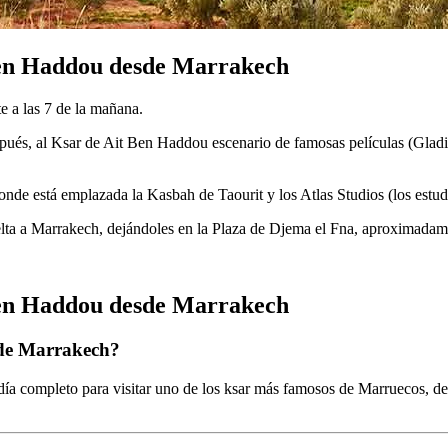
 ben Haddou desde Marrakech
 a las 7 de la mañana.
ués, al Ksar de Ait Ben Haddou escenario de famosas películas (Gladiat
onde está emplazada la Kasbah de Taourit y los Atlas Studios (los estu
uelta a Marrakech, dejándoles en la Plaza de Djema el Fna, aproximadame
 Ben Haddou desde Marrakech
sde Marrakech?
día completo para visitar uno de los ksar más famosos de Marruecos,