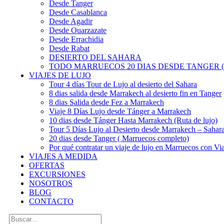
Desde Tanger
Desde Casablanca
Desde Agadir
Desde Ouarzazate
Desde Errachidia
Desde Rabat
DESIERTO DEL SAHARA
TODO MARRUECOS 20 DIAS DESDE TANGER (
VIAJES DE LUJO
Tour 4 días Tour de Lujo al desierto del Sahara
8 dias salida desde Marrakech al desierto fin en Tanger
8 dias Salida desde Fez a Marrakech
Viaje 8 Días Lujo desde Tánger a Marrakech
10 dias desde Tánger Hasta Marrakech (Ruta de lujo)
Tour 5 Días Lujo al Desierto desde Marrakech – Saha
20 dias desde Tanger ( Marruecos completo)
Por qué contratar un viaje de lujo en Marruecos con Via
VIAJES A MEDIDA
OFERTAS
EXCURSIONES
NOSOTROS
BLOG
CONTACTO