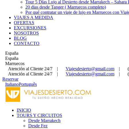
Tour 5 Días Lujo al Desierto desde Marrakech – Sahara
20 dias desde Tanger ( Marruecos completo)
Por qué contratar un viaje de lujo en Marruecos con Viaj
VIAJES A MEDIDA
OFERTAS
EXCURSIONES
NOSOTROS
BLOG
CONTACTO
España
España
Marruecos
Atención al Cliente 24/7
|
Viajesdesierto@gmail.com
|
Atención al Cliente 24/7
|
Viajesdesierto@gmail.com
|
Reservar
Italiano
Português
INICIO
TOURS Y CIRCUITOS
Desde Marrakech
Desde Fez