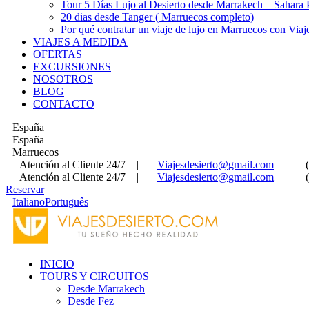
Tour 5 Días Lujo al Desierto desde Marrakech – Sahara
20 dias desde Tanger ( Marruecos completo)
Por qué contratar un viaje de lujo en Marruecos con Viaj
VIAJES A MEDIDA
OFERTAS
EXCURSIONES
NOSOTROS
BLOG
CONTACTO
España
España
Marruecos
Atención al Cliente 24/7
|
Viajesdesierto@gmail.com
|
Atención al Cliente 24/7
|
Viajesdesierto@gmail.com
|
Reservar
Italiano
Português
INICIO
TOURS Y CIRCUITOS
Desde Marrakech
Desde Fez