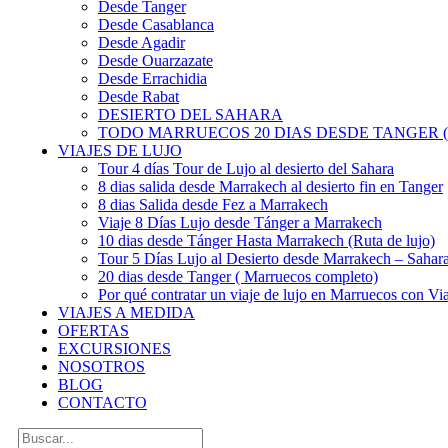
Desde Tanger
Desde Casablanca
Desde Agadir
Desde Ouarzazate
Desde Errachidia
Desde Rabat
DESIERTO DEL SAHARA
TODO MARRUECOS 20 DIAS DESDE TANGER (
VIAJES DE LUJO
Tour 4 días Tour de Lujo al desierto del Sahara
8 dias salida desde Marrakech al desierto fin en Tanger
8 dias Salida desde Fez a Marrakech
Viaje 8 Días Lujo desde Tánger a Marrakech
10 dias desde Tánger Hasta Marrakech (Ruta de lujo)
Tour 5 Días Lujo al Desierto desde Marrakech – Saha
20 dias desde Tanger ( Marruecos completo)
Por qué contratar un viaje de lujo en Marruecos con Via
VIAJES A MEDIDA
OFERTAS
EXCURSIONES
NOSOTROS
BLOG
CONTACTO