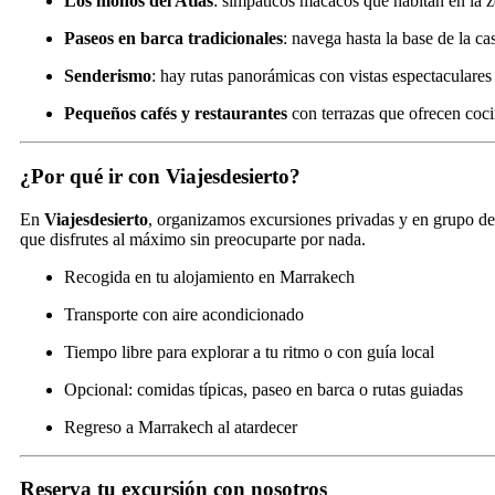
Los monos del Atlas
: simpáticos macacos que habitan en la z
Paseos en barca tradicionales
: navega hasta la base de la ca
Senderismo
: hay rutas panorámicas con vistas espectaculares
Pequeños cafés y restaurantes
con terrazas que ofrecen cocin
¿Por qué ir con
Viajesdesierto
?
En
Viajesdesierto
, organizamos excursiones privadas y en grupo 
que disfrutes al máximo sin preocuparte por nada.
Recogida en tu alojamiento en Marrakech
Transporte con aire acondicionado
Tiempo libre para explorar a tu ritmo o con guía local
Opcional: comidas típicas, paseo en barca o rutas guiadas
Regreso a Marrakech al atardecer
Reserva tu excursión con nosotros