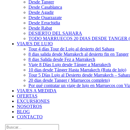
Desde Tanger
Desde Casablanca
Desde Agadir
Desde Ouarzazate
Desde Errachidia
Desde Rabat
DESIERTO DEL SAHARA
TODO MARRUECOS 20 DIAS DESDE TANGER (
VIAJES DE LUJO
Tour 4 días Tour de Lujo al desierto del Sahara
8 dias salida desde Marrakech al desierto fin en Tanger
8 dias Salida desde Fez a Marrakech
Viaje 8 Días Lujo desde Tánger a Marrakech
10 dias desde Tánger Hasta Marrakech (Ruta de lujo)
Tour 5 Días Lujo al Desierto desde Marrakech – Saha
20 dias desde Tanger ( Marruecos completo)
Por qué contratar un viaje de lujo en Marruecos con Via
VIAJES A MEDIDA
OFERTAS
EXCURSIONES
NOSOTROS
BLOG
CONTACTO