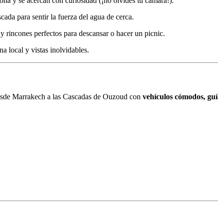
ona y se acercan con curiosidad (¡no olvides tu cámara!).
scada para sentir la fuerza del agua de cerca.
 y rincones perfectos para descansar o hacer un picnic.
a local y vistas inolvidables.
desde Marrakech a las Cascadas de Ouzoud con
vehículos cómodos, guí