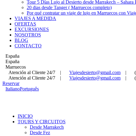
Tour 5 Días Lujo al Desierto desde Marrakech – Sahara
20 dias desde Tanger ( Marruecos completo)
Por qué contratar un viaje de lujo en Marruecos con Viaj
VIAJES A MEDIDA
OFERTAS
EXCURSIONES
NOSOTROS
BLOG
CONTACTO
España
España
Marruecos
Atención al Cliente 24/7
|
Viajesdesierto@gmail.com
|
Atención al Cliente 24/7
|
Viajesdesierto@gmail.com
|
Reservar
Italiano
Português
INICIO
TOURS Y CIRCUITOS
Desde Marrakech
Desde Fez