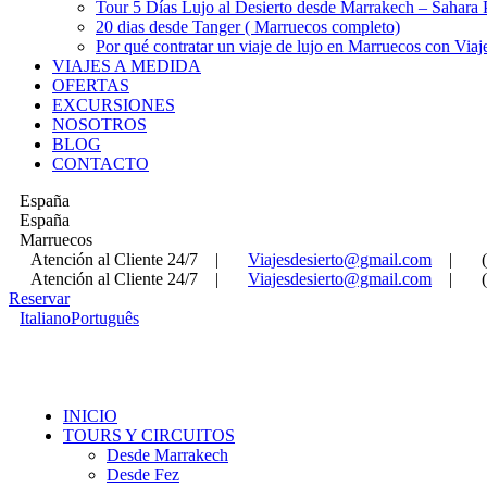
Tour 5 Días Lujo al Desierto desde Marrakech – Sahara
20 dias desde Tanger ( Marruecos completo)
Por qué contratar un viaje de lujo en Marruecos con Viaj
VIAJES A MEDIDA
OFERTAS
EXCURSIONES
NOSOTROS
BLOG
CONTACTO
España
España
Marruecos
Atención al Cliente 24/7
|
Viajesdesierto@gmail.com
|
Atención al Cliente 24/7
|
Viajesdesierto@gmail.com
|
Reservar
Italiano
Português
INICIO
TOURS Y CIRCUITOS
Desde Marrakech
Desde Fez