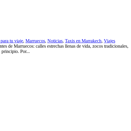
para tu viaje
,
Marruecos
,
Noticias
,
Taxis en Marrakech
,
Viajes
s de Marruecos: calles estrechas llenas de vida, zocos tradicionales,
principio. Por...