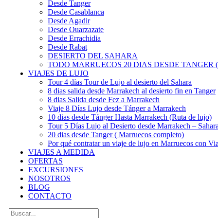
Desde Tanger
Desde Casablanca
Desde Agadir
Desde Ouarzazate
Desde Errachidia
Desde Rabat
DESIERTO DEL SAHARA
TODO MARRUECOS 20 DIAS DESDE TANGER (
VIAJES DE LUJO
Tour 4 días Tour de Lujo al desierto del Sahara
8 dias salida desde Marrakech al desierto fin en Tanger
8 dias Salida desde Fez a Marrakech
Viaje 8 Días Lujo desde Tánger a Marrakech
10 dias desde Tánger Hasta Marrakech (Ruta de lujo)
Tour 5 Días Lujo al Desierto desde Marrakech – Saha
20 dias desde Tanger ( Marruecos completo)
Por qué contratar un viaje de lujo en Marruecos con Via
VIAJES A MEDIDA
OFERTAS
EXCURSIONES
NOSOTROS
BLOG
CONTACTO