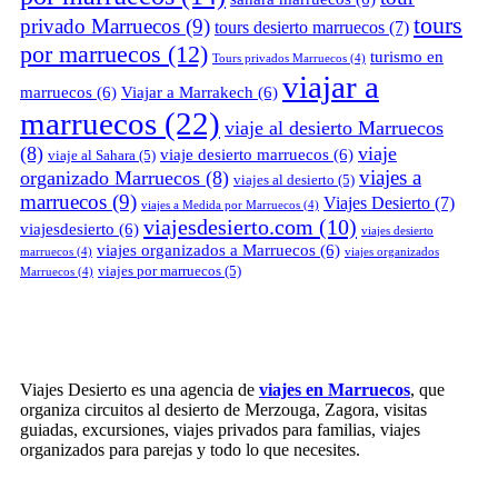
tours
privado Marruecos
(9)
tours desierto marruecos
(7)
por marruecos
(12)
turismo en
Tours privados Marruecos
(4)
viajar a
marruecos
(6)
Viajar a Marrakech
(6)
marruecos
(22)
viaje al desierto Marruecos
(8)
viaje
viaje desierto marruecos
(6)
viaje al Sahara
(5)
viajes a
organizado Marruecos
(8)
viajes al desierto
(5)
marruecos
(9)
Viajes Desierto
(7)
viajes a Medida por Marruecos
(4)
viajesdesierto.com
(10)
viajesdesierto
(6)
viajes desierto
viajes organizados a Marruecos
(6)
marruecos
(4)
viajes organizados
viajes por marruecos
(5)
Marruecos
(4)
Viajes Desierto es una agencia de
viajes en Marruecos
, que
organiza circuitos al desierto de Merzouga, Zagora, visitas
guiadas, excursiones, viajes privados para familias, viajes
organizados para parejas y todo lo que necesites.