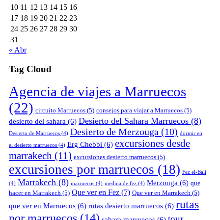
10
11
12
13
14
15
16
17
18
19
20
21
22
23
24
25
26
27
28
29
30
31
« Abr
Tag Cloud
Agencia de viajes a Marruecos
(22)
circuito Marruecos
(5)
consejos para viajar a Marruecos
(5)
Desierto del Sahara Marruecos
(8)
desierto del sahara
(6)
Desierto de Merzouga
(10)
Desierto de Marruecos
(4)
dormir en
excursiones desde
Erg Chebbi
(6)
el desierto marruecos
(4)
marrakech
(11)
excursiones desierto marruecos
(5)
excursiones por marruecos
(18)
Fez el-Bali
Marrakech
(8)
Merzouga
(6)
que
(4)
marruecos
(4)
medina de fez
(4)
Que ver en Fez
(7)
hacer en Marrakech
(5)
Que ver en Marrakech
(5)
rutas
que ver en Marruecos
(6)
rutas desierto marruecos
(6)
por marruecos
(14)
tour
sahara marruecos
(6)