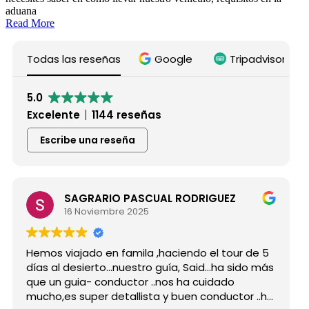
aduana
Read More
Todas las reseñas
Google
Tripadvisor
5.0
Excelente
1144 reseñas
Escribe una reseña
SAGRARIO PASCUAL RODRIGUEZ
16 Noviembre 2025
os viajado en famila ,haciendo el tour de 5
Hicimos
s al desierto...nuestro guía, Said...ha sido más
grupo 
 un guia- conductor ..nos ha cuidado
para s
ho,es super detallista y buen conductor ..ha
Desde m