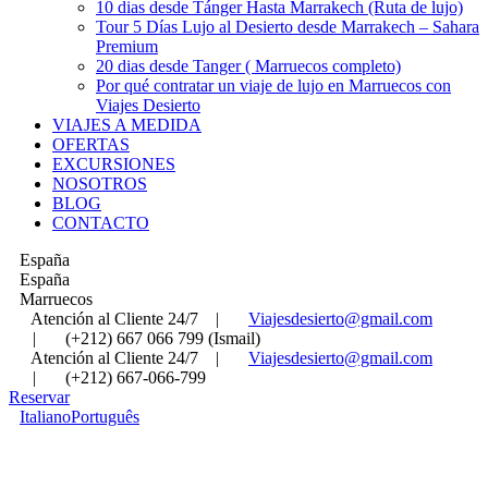
10 dias desde Tánger Hasta Marrakech (Ruta de lujo)
Tour 5 Días Lujo al Desierto desde Marrakech – Sahara
Premium
20 dias desde Tanger ( Marruecos completo)
Por qué contratar un viaje de lujo en Marruecos con
Viajes Desierto
VIAJES A MEDIDA
OFERTAS
EXCURSIONES
NOSOTROS
BLOG
CONTACTO
España
España
Marruecos
Atención al Cliente 24/7
|
Viajesdesierto@gmail.com
|
(+212) 667 066 799 (Ismail)
Atención al Cliente 24/7
|
Viajesdesierto@gmail.com
|
(+212) 667-066-799
Reservar
Italiano
Português