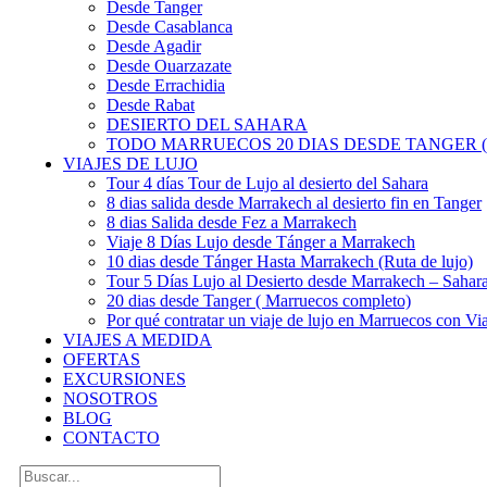
Desde Tanger
Desde Casablanca
Desde Agadir
Desde Ouarzazate
Desde Errachidia
Desde Rabat
DESIERTO DEL SAHARA
TODO MARRUECOS 20 DIAS DESDE TANGER (
VIAJES DE LUJO
Tour 4 días Tour de Lujo al desierto del Sahara
8 dias salida desde Marrakech al desierto fin en Tanger
8 dias Salida desde Fez a Marrakech
Viaje 8 Días Lujo desde Tánger a Marrakech
10 dias desde Tánger Hasta Marrakech (Ruta de lujo)
Tour 5 Días Lujo al Desierto desde Marrakech – Saha
20 dias desde Tanger ( Marruecos completo)
Por qué contratar un viaje de lujo en Marruecos con Via
VIAJES A MEDIDA
OFERTAS
EXCURSIONES
NOSOTROS
BLOG
CONTACTO