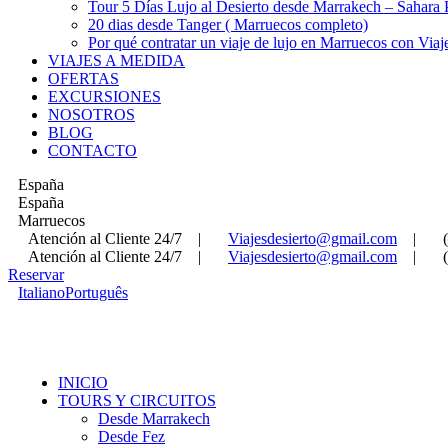
Tour 5 Días Lujo al Desierto desde Marrakech – Sahara
20 dias desde Tanger ( Marruecos completo)
Por qué contratar un viaje de lujo en Marruecos con Viaj
VIAJES A MEDIDA
OFERTAS
EXCURSIONES
NOSOTROS
BLOG
CONTACTO
España
España
Marruecos
Atención al Cliente 24/7
|
Viajesdesierto@gmail.com
|
Atención al Cliente 24/7
|
Viajesdesierto@gmail.com
|
Reservar
Italiano
Português
INICIO
TOURS Y CIRCUITOS
Desde Marrakech
Desde Fez