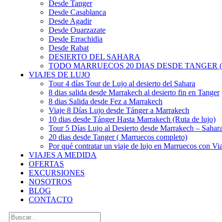
Desde Tanger
Desde Casablanca
Desde Agadir
Desde Ouarzazate
Desde Errachidia
Desde Rabat
DESIERTO DEL SAHARA
TODO MARRUECOS 20 DIAS DESDE TANGER (
VIAJES DE LUJO
Tour 4 días Tour de Lujo al desierto del Sahara
8 dias salida desde Marrakech al desierto fin en Tanger
8 dias Salida desde Fez a Marrakech
Viaje 8 Días Lujo desde Tánger a Marrakech
10 dias desde Tánger Hasta Marrakech (Ruta de lujo)
Tour 5 Días Lujo al Desierto desde Marrakech – Saha
20 dias desde Tanger ( Marruecos completo)
Por qué contratar un viaje de lujo en Marruecos con Via
VIAJES A MEDIDA
OFERTAS
EXCURSIONES
NOSOTROS
BLOG
CONTACTO