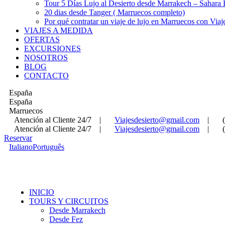
Tour 5 Días Lujo al Desierto desde Marrakech – Sahara
20 dias desde Tanger ( Marruecos completo)
Por qué contratar un viaje de lujo en Marruecos con Viaj
VIAJES A MEDIDA
OFERTAS
EXCURSIONES
NOSOTROS
BLOG
CONTACTO
España
España
Marruecos
Atención al Cliente 24/7
|
Viajesdesierto@gmail.com
|
Atención al Cliente 24/7
|
Viajesdesierto@gmail.com
|
Reservar
Italiano
Português
INICIO
TOURS Y CIRCUITOS
Desde Marrakech
Desde Fez