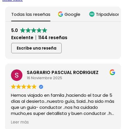
Todas las reseñas
Google
Tripadvisor
5.0
Excelente
1144 reseñas
Escribe una reseña
SAGRARIO PASCUAL RODRIGUEZ
16 Noviembre 2025
os viajado en famila ,haciendo el tour de 5
Hicimos
s al desierto...nuestro guía, Said...ha sido más
grupo 
 un guia- conductor ..nos ha cuidado
para s
ho,es super detallista y buen conductor ..ha
Desde m
tado atento a todas nuestras peticiones y
reserv
r más
Leer m
a enseñado muchos lugares
como p