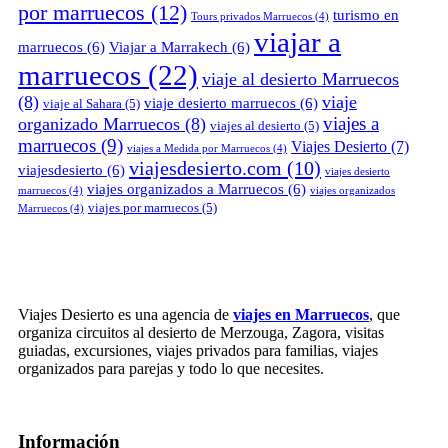
por marruecos
(12)
turismo en
Tours privados Marruecos
(4)
viajar a
marruecos
(6)
Viajar a Marrakech
(6)
marruecos
(22)
viaje al desierto Marruecos
(8)
viaje
viaje desierto marruecos
(6)
viaje al Sahara
(5)
viajes a
organizado Marruecos
(8)
viajes al desierto
(5)
marruecos
(9)
Viajes Desierto
(7)
viajes a Medida por Marruecos
(4)
viajesdesierto.com
(10)
viajesdesierto
(6)
viajes desierto
viajes organizados a Marruecos
(6)
marruecos
(4)
viajes organizados
viajes por marruecos
(5)
Marruecos
(4)
Viajes Desierto es una agencia de
viajes en Marruecos
, que
organiza circuitos al desierto de Merzouga, Zagora, visitas
guiadas, excursiones, viajes privados para familias, viajes
organizados para parejas y todo lo que necesites.
Información