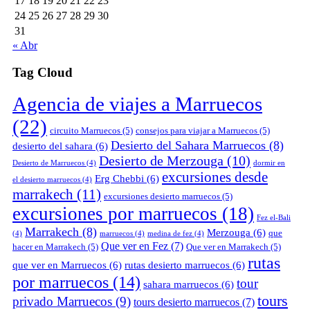
17
18
19
20
21
22
23
24
25
26
27
28
29
30
31
« Abr
Tag Cloud
Agencia de viajes a Marruecos
(22)
circuito Marruecos
(5)
consejos para viajar a Marruecos
(5)
Desierto del Sahara Marruecos
(8)
desierto del sahara
(6)
Desierto de Merzouga
(10)
Desierto de Marruecos
(4)
dormir en
excursiones desde
Erg Chebbi
(6)
el desierto marruecos
(4)
marrakech
(11)
excursiones desierto marruecos
(5)
excursiones por marruecos
(18)
Fez el-Bali
Marrakech
(8)
Merzouga
(6)
que
(4)
marruecos
(4)
medina de fez
(4)
Que ver en Fez
(7)
hacer en Marrakech
(5)
Que ver en Marrakech
(5)
rutas
que ver en Marruecos
(6)
rutas desierto marruecos
(6)
por marruecos
(14)
tour
sahara marruecos
(6)
tours
privado Marruecos
(9)
tours desierto marruecos
(7)