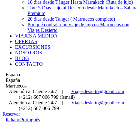
10 dias desde Tánger Hasta Marrakech (Ruta de lujo)
Tour 5 Días Lujo al Desierto desde Marrakech – Sahara
Premium
20 dias desde Tanger ( Marruecos completo)
Por qué contratar un viaje de lujo en Marruecos con
Viajes Desierto
VIAJES A MEDIDA
OFERTAS
EXCURSIONES
NOSOTROS
BLOG
CONTACTO
España
España
Marruecos
Atención al Cliente 24/7
|
Viajesdesierto@gmail.com
|
(+212) 667 066 799 (Ismail)
Atención al Cliente 24/7
|
Viajesdesierto@gmail.com
|
(+212) 667-066-799
Reservar
Italiano
Português