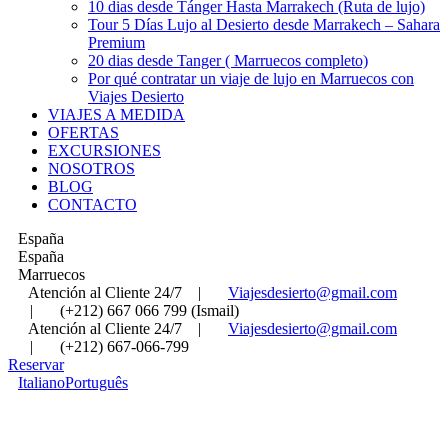
10 dias desde Tánger Hasta Marrakech (Ruta de lujo)
Tour 5 Días Lujo al Desierto desde Marrakech – Sahara
Premium
20 dias desde Tanger ( Marruecos completo)
Por qué contratar un viaje de lujo en Marruecos con
Viajes Desierto
VIAJES A MEDIDA
OFERTAS
EXCURSIONES
NOSOTROS
BLOG
CONTACTO
España
España
Marruecos
Atención al Cliente 24/7
|
Viajesdesierto@gmail.com
|
(+212) 667 066 799 (Ismail)
Atención al Cliente 24/7
|
Viajesdesierto@gmail.com
|
(+212) 667-066-799
Reservar
Italiano
Português