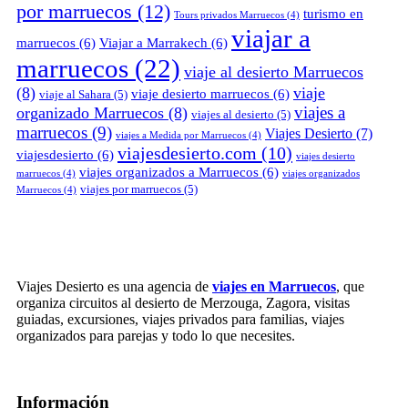
por marruecos
(12)
turismo en
Tours privados Marruecos
(4)
viajar a
marruecos
(6)
Viajar a Marrakech
(6)
marruecos
(22)
viaje al desierto Marruecos
(8)
viaje
viaje desierto marruecos
(6)
viaje al Sahara
(5)
viajes a
organizado Marruecos
(8)
viajes al desierto
(5)
marruecos
(9)
Viajes Desierto
(7)
viajes a Medida por Marruecos
(4)
viajesdesierto.com
(10)
viajesdesierto
(6)
viajes desierto
viajes organizados a Marruecos
(6)
marruecos
(4)
viajes organizados
viajes por marruecos
(5)
Marruecos
(4)
Viajes Desierto es una agencia de
viajes en Marruecos
, que
organiza circuitos al desierto de Merzouga, Zagora, visitas
guiadas, excursiones, viajes privados para familias, viajes
organizados para parejas y todo lo que necesites.
Información