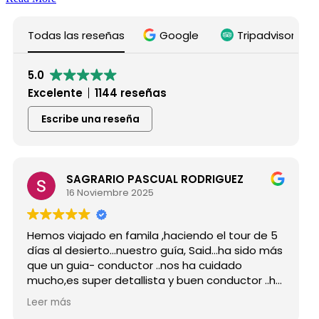
Todas las reseñas
Google
Tripadvisor
5.0
Excelente
1144 reseñas
Escribe una reseña
SAGRARIO PASCUAL RODRIGUEZ
16 Noviembre 2025
s viajado en famila ,haciendo el tour de 5
Hicimos 
 al desierto...nuestro guía, Said...ha sido más
grupo d
un guia- conductor ..nos ha cuidado
para si
o,es super detallista y buen conductor ..ha
Desde mi
do atento a todas nuestras peticiones y
reserva
 más
Leer má
enseñado muchos lugares
como po