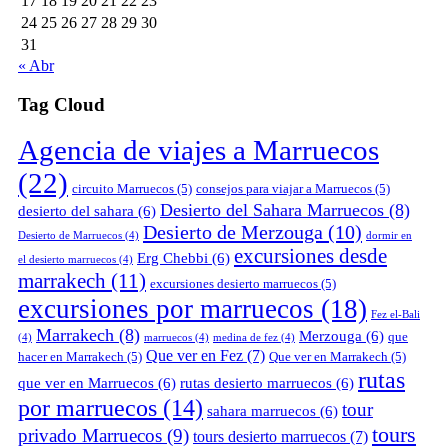
17
18
19
20
21
22
23
24
25
26
27
28
29
30
31
« Abr
Tag Cloud
Agencia de viajes a Marruecos
(22)
circuito Marruecos
(5)
consejos para viajar a Marruecos
(5)
Desierto del Sahara Marruecos
(8)
desierto del sahara
(6)
Desierto de Merzouga
(10)
Desierto de Marruecos
(4)
dormir en
excursiones desde
Erg Chebbi
(6)
el desierto marruecos
(4)
marrakech
(11)
excursiones desierto marruecos
(5)
excursiones por marruecos
(18)
Fez el-Bali
Marrakech
(8)
Merzouga
(6)
que
(4)
marruecos
(4)
medina de fez
(4)
Que ver en Fez
(7)
hacer en Marrakech
(5)
Que ver en Marrakech
(5)
rutas
que ver en Marruecos
(6)
rutas desierto marruecos
(6)
por marruecos
(14)
tour
sahara marruecos
(6)
tours
privado Marruecos
(9)
tours desierto marruecos
(7)