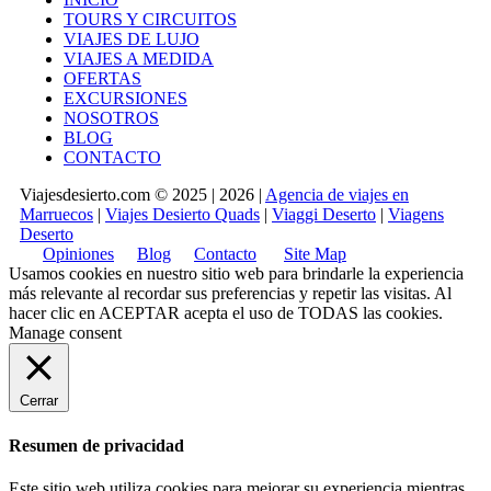
TOURS Y CIRCUITOS
VIAJES DE LUJO
VIAJES A MEDIDA
OFERTAS
EXCURSIONES
NOSOTROS
BLOG
CONTACTO
Viajesdesierto.com © 2025 | 2026 |
Agencia de viajes en
Marruecos
|
Viajes Desierto Quads
|
Viaggi Deserto
|
Viagens
Deserto
Opiniones
Blog
Contacto
Site Map
Usamos cookies en nuestro sitio web para brindarle la experiencia
más relevante al recordar sus preferencias y repetir las visitas. Al
hacer clic en
ACEPTAR
acepta el uso de TODAS las cookies.
Manage consent
Cerrar
Resumen de privacidad
Este sitio web utiliza cookies para mejorar su experiencia mientras