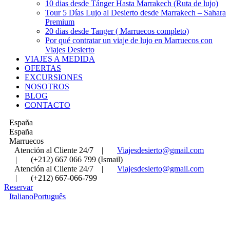
10 dias desde Tánger Hasta Marrakech (Ruta de lujo)
Tour 5 Días Lujo al Desierto desde Marrakech – Sahara
Premium
20 dias desde Tanger ( Marruecos completo)
Por qué contratar un viaje de lujo en Marruecos con
Viajes Desierto
VIAJES A MEDIDA
OFERTAS
EXCURSIONES
NOSOTROS
BLOG
CONTACTO
España
España
Marruecos
Atención al Cliente 24/7
|
Viajesdesierto@gmail.com
|
(+212) 667 066 799 (Ismail)
Atención al Cliente 24/7
|
Viajesdesierto@gmail.com
|
(+212) 667-066-799
Reservar
Italiano
Português