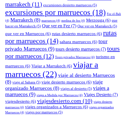
marrakech
(11)
excursiones desierto marruecos
(5)
excursiones por marruecos
(18)
Fez el-Bali
Marrakech
(8)
Merzouga
(6)
que
(4)
marruecos
(4)
medina de fez
(4)
Que ver en Fez
(7)
hacer en Marrakech
(5)
Que ver en Marrakech
(5)
rutas
que ver en Marruecos
(6)
rutas desierto marruecos
(6)
por marruecos
(14)
tour
sahara marruecos
(6)
tours
privado Marruecos
(9)
tours desierto marruecos
(7)
por marruecos
(12)
turismo en
Tours privados Marruecos
(4)
viajar a
marruecos
(6)
Viajar a Marrakech
(6)
marruecos
(22)
viaje al desierto Marruecos
(8)
viaje
viaje desierto marruecos
(6)
viaje al Sahara
(5)
viajes a
organizado Marruecos
(8)
viajes al desierto
(5)
marruecos
(9)
Viajes Desierto
(7)
viajes a Medida por Marruecos
(4)
viajesdesierto.com
(10)
viajesdesierto
(6)
viajes desierto
viajes organizados a Marruecos
(6)
marruecos
(4)
viajes organizados
viajes por marruecos
(5)
Marruecos
(4)