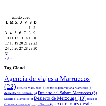
agosto 2026
L
M
X
J
V
S
D
1
2
3
4
5
6
7
8
9
10
11
12
13
14
15
16
17
18
19
20
21
22
23
24
25
26
27
28
29
30
31
« Abr
Tag Cloud
Agencia de viajes a Marruecos
(22)
circuito Marruecos
(5)
consejos para viajar a Marruecos
(5)
Desierto del Sahara Marruecos
(8)
desierto del sahara
(6)
Desierto de Merzouga
(10)
Desierto de Marruecos
(4)
dormir en
excursiones desde
Erg Chebbi
(6)
el desierto marruecos
(4)