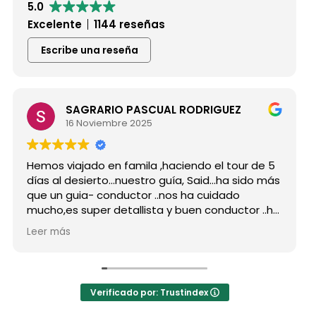
5.0
Excelente
1144 reseñas
Escribe una reseña
SAGRARIO PASCUAL RODRIGUEZ
16 Noviembre 2025
Hemos viajado en famila ,haciendo el tour de 5
días al desierto...nuestro guía, Said...ha sido más
que un guia- conductor ..nos ha cuidado
mucho,es super detallista y buen conductor ..ha
estado atento a todas nuestras peticiones y
Leer más
nos ha enseñado muchos lugares
inolvidables...Muy Buen Profesional y mejor
persona..Gracias Said.
En cuanto a la agencia,..súper agradecida a Mila
Verificado por: Trustindex
por sus atenciones..y por sus recomendaciones
..