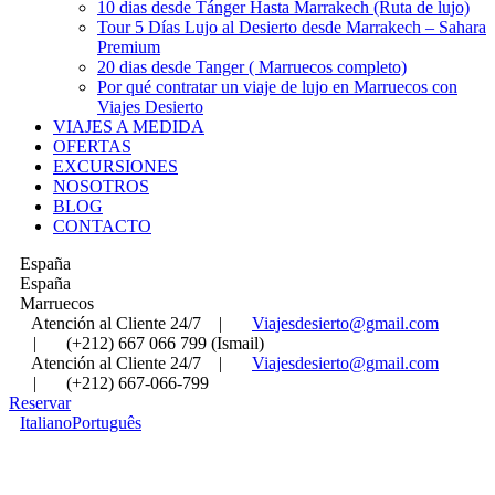
10 dias desde Tánger Hasta Marrakech (Ruta de lujo)
Tour 5 Días Lujo al Desierto desde Marrakech – Sahara
Premium
20 dias desde Tanger ( Marruecos completo)
Por qué contratar un viaje de lujo en Marruecos con
Viajes Desierto
VIAJES A MEDIDA
OFERTAS
EXCURSIONES
NOSOTROS
BLOG
CONTACTO
España
España
Marruecos
Atención al Cliente 24/7
|
Viajesdesierto@gmail.com
|
(+212) 667 066 799 (Ismail)
Atención al Cliente 24/7
|
Viajesdesierto@gmail.com
|
(+212) 667-066-799
Reservar
Italiano
Português