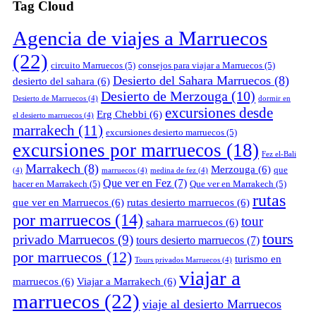
Tag Cloud
Agencia de viajes a Marruecos
(22)
circuito Marruecos
(5)
consejos para viajar a Marruecos
(5)
Desierto del Sahara Marruecos
(8)
desierto del sahara
(6)
Desierto de Merzouga
(10)
Desierto de Marruecos
(4)
dormir en
excursiones desde
Erg Chebbi
(6)
el desierto marruecos
(4)
marrakech
(11)
excursiones desierto marruecos
(5)
excursiones por marruecos
(18)
Fez el-Bali
Marrakech
(8)
Merzouga
(6)
que
(4)
marruecos
(4)
medina de fez
(4)
Que ver en Fez
(7)
hacer en Marrakech
(5)
Que ver en Marrakech
(5)
rutas
que ver en Marruecos
(6)
rutas desierto marruecos
(6)
por marruecos
(14)
tour
sahara marruecos
(6)
tours
privado Marruecos
(9)
tours desierto marruecos
(7)
por marruecos
(12)
turismo en
Tours privados Marruecos
(4)
viajar a
marruecos
(6)
Viajar a Marrakech
(6)
marruecos
(22)
viaje al desierto Marruecos