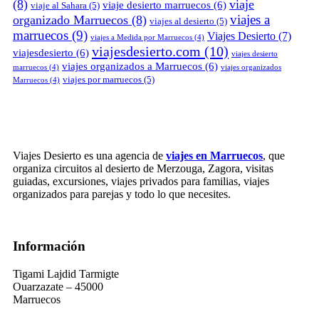
(8)
viaje
viaje desierto marruecos
(6)
viaje al Sahara
(5)
viajes a
organizado Marruecos
(8)
viajes al desierto
(5)
marruecos
(9)
Viajes Desierto
(7)
viajes a Medida por Marruecos
(4)
viajesdesierto.com
(10)
viajesdesierto
(6)
viajes desierto
viajes organizados a Marruecos
(6)
marruecos
(4)
viajes organizados
viajes por marruecos
(5)
Marruecos
(4)
Viajes Desierto es una agencia de
viajes en Marruecos
, que
organiza circuitos al desierto de Merzouga, Zagora, visitas
guiadas, excursiones, viajes privados para familias, viajes
organizados para parejas y todo lo que necesites.
Información
Tigami Lajdid Tarmigte
Ouarzazate – 45000
Marruecos