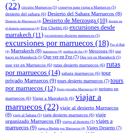
(22)
circuito Marruecos
(5)
consejos para viajar a Marruecos
(5)
Desierto del Sahara Marruecos
(8)
desierto del sahara
(6)
Desierto de Merzouga
(10)
Desierto de Marruecos
(4)
dormir en
excursiones desde
Erg Chebbi
(6)
el desierto marruecos
(4)
marrakech
(11)
excursiones desierto marruecos
(5)
excursiones por marruecos
(18)
Fez el-Bali
Marrakech
(8)
Merzouga
(6)
que
(4)
marruecos
(4)
medina de fez
(4)
Que ver en Fez
(7)
hacer en Marrakech
(5)
Que ver en Marrakech
(5)
rutas
que ver en Marruecos
(6)
rutas desierto marruecos
(6)
por marruecos
(14)
tour
sahara marruecos
(6)
tours
privado Marruecos
(9)
tours desierto marruecos
(7)
por marruecos
(12)
turismo en
Tours privados Marruecos
(4)
viajar a
marruecos
(6)
Viajar a Marrakech
(6)
marruecos
(22)
viaje al desierto Marruecos
(8)
viaje
viaje desierto marruecos
(6)
viaje al Sahara
(5)
viajes a
organizado Marruecos
(8)
viajes al desierto
(5)
marruecos
(9)
Viajes Desierto
(7)
viajes a Medida por Marruecos
(4)