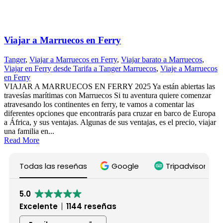
Viajar a Marruecos en Ferry
Tanger
,
Viajar a Marruecos en Ferry
,
Viajar barato a Marruecos
,
Viajar en Ferry desde Tarifa a Tanger Marruecos
,
Viaje a Marruecos
en Ferry
VIAJAR A MARRUECOS EN FERRY 2025 Ya están abiertas las
travesías marítimas con Marruecos Si tu aventura quiere comenzar
atravesando los continentes en ferry, te vamos a comentar las
diferentes opciones que encontrarás para cruzar en barco de Europa
a África, y sus ventajas. Algunas de sus ventajas, es el precio, viajar
una familia en...
Read More
Todas las reseñas
Google
Tripadvisor
5.0
Excelente
1144 reseñas