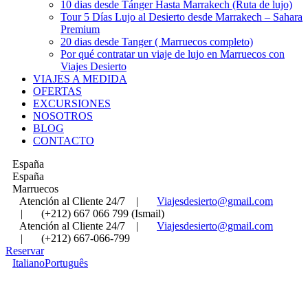
10 dias desde Tánger Hasta Marrakech (Ruta de lujo)
Tour 5 Días Lujo al Desierto desde Marrakech – Sahara
Premium
20 dias desde Tanger ( Marruecos completo)
Por qué contratar un viaje de lujo en Marruecos con
Viajes Desierto
VIAJES A MEDIDA
OFERTAS
EXCURSIONES
NOSOTROS
BLOG
CONTACTO
España
España
Marruecos
Atención al Cliente 24/7
|
Viajesdesierto@gmail.com
|
(+212) 667 066 799 (Ismail)
Atención al Cliente 24/7
|
Viajesdesierto@gmail.com
|
(+212) 667-066-799
Reservar
Italiano
Português