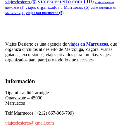
viajesdesierto.com
(10)
viajesdesierto
(6)
viajes desierto
viajes organizados a Marruecos
(6)
marruecos
(4)
viajes organizados
viajes por marruecos
(5)
Marruecos
(4)
Viajes Desierto es una agencia de
viajes en Marruecos
, que
organiza circuitos al desierto de Merzouga, Zagora, visitas
guiadas, excursiones, viajes privados para familias, viajes
organizados para parejas y todo lo que necesites.
Información
Tigami Lajdid Tarmigte
Ouarzazate – 45000
Marruecos
Telf Marruecos (+212) 667-066-799)
viajesdesierto@gmail.com