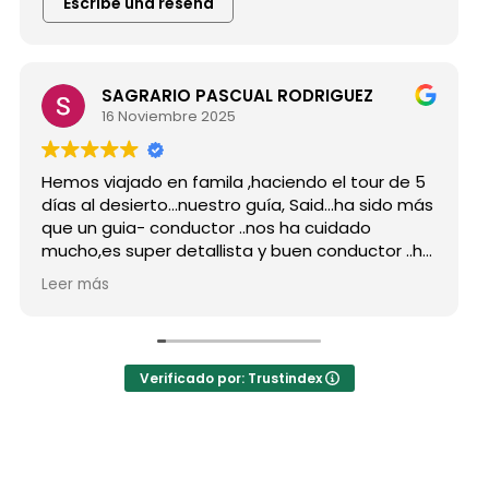
Escribe una reseña
SAGRARIO PASCUAL RODRIGUEZ
16 Noviembre 2025
Hemos viajado en famila ,haciendo el tour de 5
días al desierto...nuestro guía, Said...ha sido más
que un guia- conductor ..nos ha cuidado
mucho,es super detallista y buen conductor ..ha
estado atento a todas nuestras peticiones y
Leer más
nos ha enseñado muchos lugares
inolvidables...Muy Buen Profesional y mejor
persona..Gracias Said.
En cuanto a la agencia,..súper agradecida a Mila
Verificado por: Trustindex
por sus atenciones..y por sus recomendaciones
..