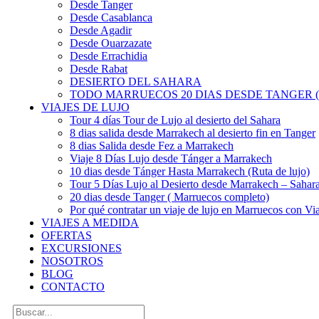
Desde Tanger
Desde Casablanca
Desde Agadir
Desde Ouarzazate
Desde Errachidia
Desde Rabat
DESIERTO DEL SAHARA
TODO MARRUECOS 20 DIAS DESDE TANGER (
VIAJES DE LUJO
Tour 4 días Tour de Lujo al desierto del Sahara
8 dias salida desde Marrakech al desierto fin en Tanger
8 dias Salida desde Fez a Marrakech
Viaje 8 Días Lujo desde Tánger a Marrakech
10 dias desde Tánger Hasta Marrakech (Ruta de lujo)
Tour 5 Días Lujo al Desierto desde Marrakech – Saha
20 dias desde Tanger ( Marruecos completo)
Por qué contratar un viaje de lujo en Marruecos con Via
VIAJES A MEDIDA
OFERTAS
EXCURSIONES
NOSOTROS
BLOG
CONTACTO