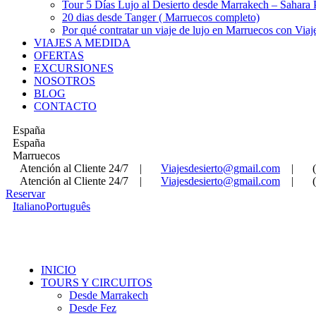
Tour 5 Días Lujo al Desierto desde Marrakech – Sahara
20 dias desde Tanger ( Marruecos completo)
Por qué contratar un viaje de lujo en Marruecos con Viaj
VIAJES A MEDIDA
OFERTAS
EXCURSIONES
NOSOTROS
BLOG
CONTACTO
España
España
Marruecos
Atención al Cliente 24/7
|
Viajesdesierto@gmail.com
|
Atención al Cliente 24/7
|
Viajesdesierto@gmail.com
|
Reservar
Italiano
Português
INICIO
TOURS Y CIRCUITOS
Desde Marrakech
Desde Fez