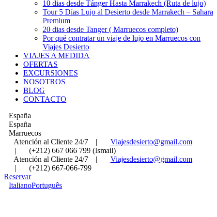
10 dias desde Tánger Hasta Marrakech (Ruta de lujo)
Tour 5 Días Lujo al Desierto desde Marrakech – Sahara
Premium
20 dias desde Tanger ( Marruecos completo)
Por qué contratar un viaje de lujo en Marruecos con
Viajes Desierto
VIAJES A MEDIDA
OFERTAS
EXCURSIONES
NOSOTROS
BLOG
CONTACTO
España
España
Marruecos
Atención al Cliente 24/7
|
Viajesdesierto@gmail.com
|
(+212) 667 066 799 (Ismail)
Atención al Cliente 24/7
|
Viajesdesierto@gmail.com
|
(+212) 667-066-799
Reservar
Italiano
Português