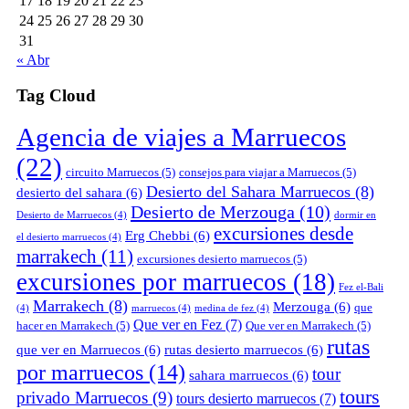
17
18
19
20
21
22
23
24
25
26
27
28
29
30
31
« Abr
Tag Cloud
Agencia de viajes a Marruecos
(22)
circuito Marruecos
(5)
consejos para viajar a Marruecos
(5)
Desierto del Sahara Marruecos
(8)
desierto del sahara
(6)
Desierto de Merzouga
(10)
Desierto de Marruecos
(4)
dormir en
excursiones desde
Erg Chebbi
(6)
el desierto marruecos
(4)
marrakech
(11)
excursiones desierto marruecos
(5)
excursiones por marruecos
(18)
Fez el-Bali
Marrakech
(8)
Merzouga
(6)
que
(4)
marruecos
(4)
medina de fez
(4)
Que ver en Fez
(7)
hacer en Marrakech
(5)
Que ver en Marrakech
(5)
rutas
que ver en Marruecos
(6)
rutas desierto marruecos
(6)
por marruecos
(14)
tour
sahara marruecos
(6)
tours
privado Marruecos
(9)
tours desierto marruecos
(7)