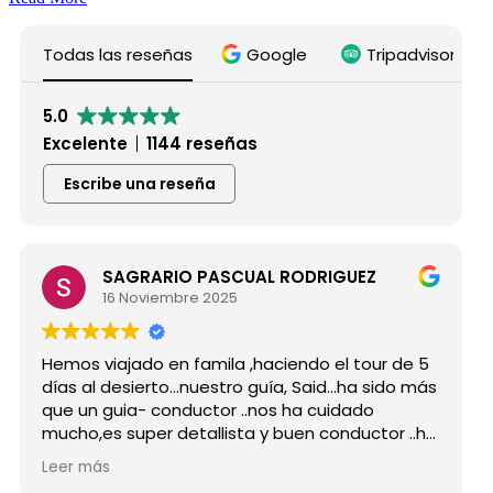
Todas las reseñas
Google
Tripadvisor
5.0
Excelente
1144 reseñas
Escribe una reseña
SAGRARIO PASCUAL RODRIGUEZ
16 Noviembre 2025
s viajado en famila ,haciendo el tour de 5
Hicimos 
 al desierto...nuestro guía, Said...ha sido más
grupo d
un guia- conductor ..nos ha cuidado
para si
o,es super detallista y buen conductor ..ha
Desde mi
do atento a todas nuestras peticiones y
reserva
 más
Leer má
enseñado muchos lugares
como po