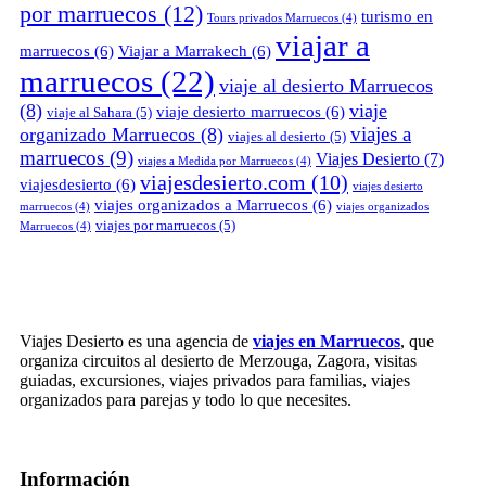
por marruecos
(12)
turismo en
Tours privados Marruecos
(4)
viajar a
marruecos
(6)
Viajar a Marrakech
(6)
marruecos
(22)
viaje al desierto Marruecos
(8)
viaje
viaje desierto marruecos
(6)
viaje al Sahara
(5)
viajes a
organizado Marruecos
(8)
viajes al desierto
(5)
marruecos
(9)
Viajes Desierto
(7)
viajes a Medida por Marruecos
(4)
viajesdesierto.com
(10)
viajesdesierto
(6)
viajes desierto
viajes organizados a Marruecos
(6)
marruecos
(4)
viajes organizados
viajes por marruecos
(5)
Marruecos
(4)
Viajes Desierto es una agencia de
viajes en Marruecos
, que
organiza circuitos al desierto de Merzouga, Zagora, visitas
guiadas, excursiones, viajes privados para familias, viajes
organizados para parejas y todo lo que necesites.
Información