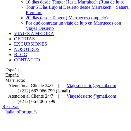
10 dias desde Tánger Hasta Marrakech (Ruta de lujo)
Tour 5 Días Lujo al Desierto desde Marrakech – Sahara
Premium
20 dias desde Tanger ( Marruecos completo)
Por qué contratar un viaje de lujo en Marruecos con
Viajes Desierto
VIAJES A MEDIDA
OFERTAS
EXCURSIONES
NOSOTROS
BLOG
CONTACTO
España
España
Marruecos
Atención al Cliente 24/7
|
Viajesdesierto@gmail.com
|
(+212) 667 066 799 (Ismail)
Atención al Cliente 24/7
|
Viajesdesierto@gmail.com
|
(+212) 667-066-799
Reservar
Italiano
Português