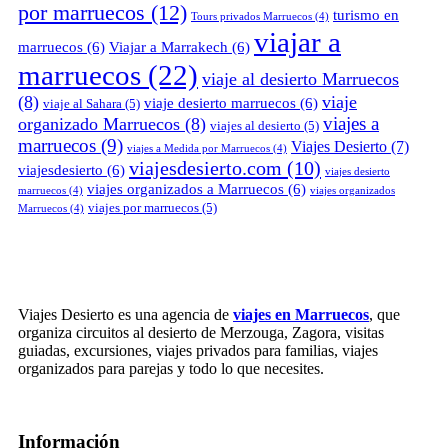
por marruecos
(12)
turismo en
Tours privados Marruecos
(4)
viajar a
marruecos
(6)
Viajar a Marrakech
(6)
marruecos
(22)
viaje al desierto Marruecos
(8)
viaje
viaje desierto marruecos
(6)
viaje al Sahara
(5)
viajes a
organizado Marruecos
(8)
viajes al desierto
(5)
marruecos
(9)
Viajes Desierto
(7)
viajes a Medida por Marruecos
(4)
viajesdesierto.com
(10)
viajesdesierto
(6)
viajes desierto
viajes organizados a Marruecos
(6)
marruecos
(4)
viajes organizados
viajes por marruecos
(5)
Marruecos
(4)
Viajes Desierto es una agencia de
viajes en Marruecos
, que
organiza circuitos al desierto de Merzouga, Zagora, visitas
guiadas, excursiones, viajes privados para familias, viajes
organizados para parejas y todo lo que necesites.
Información