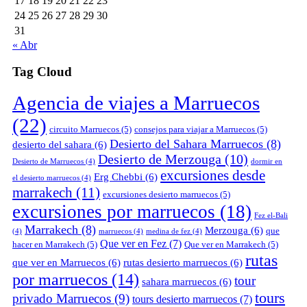
17
18
19
20
21
22
23
24
25
26
27
28
29
30
31
« Abr
Tag Cloud
Agencia de viajes a Marruecos
(22)
circuito Marruecos
(5)
consejos para viajar a Marruecos
(5)
Desierto del Sahara Marruecos
(8)
desierto del sahara
(6)
Desierto de Merzouga
(10)
Desierto de Marruecos
(4)
dormir en
excursiones desde
Erg Chebbi
(6)
el desierto marruecos
(4)
marrakech
(11)
excursiones desierto marruecos
(5)
excursiones por marruecos
(18)
Fez el-Bali
Marrakech
(8)
Merzouga
(6)
que
(4)
marruecos
(4)
medina de fez
(4)
Que ver en Fez
(7)
hacer en Marrakech
(5)
Que ver en Marrakech
(5)
rutas
que ver en Marruecos
(6)
rutas desierto marruecos
(6)
por marruecos
(14)
tour
sahara marruecos
(6)
tours
privado Marruecos
(9)
tours desierto marruecos
(7)