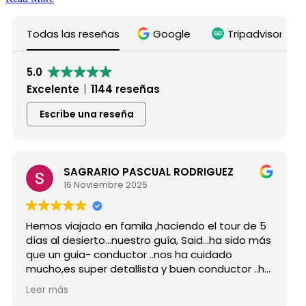
Todas las reseñas
Google
Tripadvisor
5.0
Excelente
1144 reseñas
Escribe una reseña
SAGRARIO PASCUAL RODRIGUEZ
16 Noviembre 2025
mos viajado en famila ,haciendo el tour de 5
Hicimo
as al desierto...nuestro guía, Said...ha sido más
grupo
e un guia- conductor ..nos ha cuidado
para 
cho,es super detallista y buen conductor ..ha
Desde 
tado atento a todas nuestras peticiones y
reser
er más
Leer 
 ha enseñado muchos lugares
como 