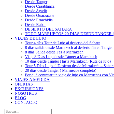
Desde Tanger
Desde Casablanca
Desde Agadir
Desde Ouarzazate
Desde Errachidia
Desde Rabat
DESIERTO DEL SAHARA
TODO MARRUECOS 20 DIAS DESDE TANGER (
VIAJES DE LUJO
Tour 4 días Tour de Lujo al desierto del Sahara
8 dias salida desde Marrakech al desierto fin en Tanger
8 dias Salida desde Fez a Marrakech
Viaje 8 Días Lujo desde Tánger a Marrakech
10 dias desde Tánger Hasta Marrakech (Ruta de lujo)
Tour 5 Días Lujo al Desierto desde Marrakech – Saha
20 dias desde Tanger ( Marruecos completo)
Por qué contratar un viaje de lujo en Marruecos con Via
VIAJES A MEDIDA
OFERTAS
EXCURSIONES
NOSOTROS
BLOG
CONTACTO