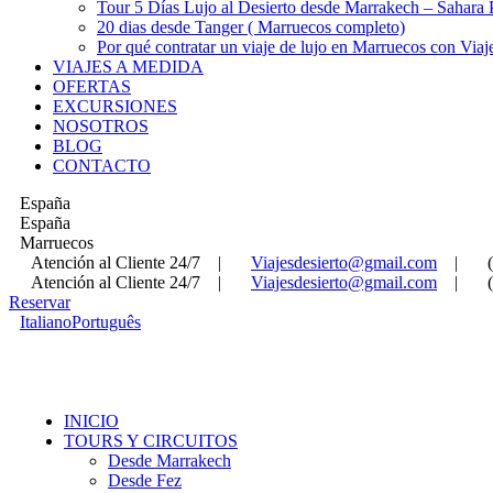
Tour 5 Días Lujo al Desierto desde Marrakech – Sahara
20 dias desde Tanger ( Marruecos completo)
Por qué contratar un viaje de lujo en Marruecos con Viaj
VIAJES A MEDIDA
OFERTAS
EXCURSIONES
NOSOTROS
BLOG
CONTACTO
España
España
Marruecos
Atención al Cliente 24/7
|
Viajesdesierto@gmail.com
|
Atención al Cliente 24/7
|
Viajesdesierto@gmail.com
|
Reservar
Italiano
Português
INICIO
TOURS Y CIRCUITOS
Desde Marrakech
Desde Fez