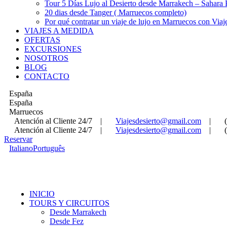
Tour 5 Días Lujo al Desierto desde Marrakech – Sahara
20 dias desde Tanger ( Marruecos completo)
Por qué contratar un viaje de lujo en Marruecos con Viaj
VIAJES A MEDIDA
OFERTAS
EXCURSIONES
NOSOTROS
BLOG
CONTACTO
España
España
Marruecos
Atención al Cliente 24/7
|
Viajesdesierto@gmail.com
|
Atención al Cliente 24/7
|
Viajesdesierto@gmail.com
|
Reservar
Italiano
Português
INICIO
TOURS Y CIRCUITOS
Desde Marrakech
Desde Fez