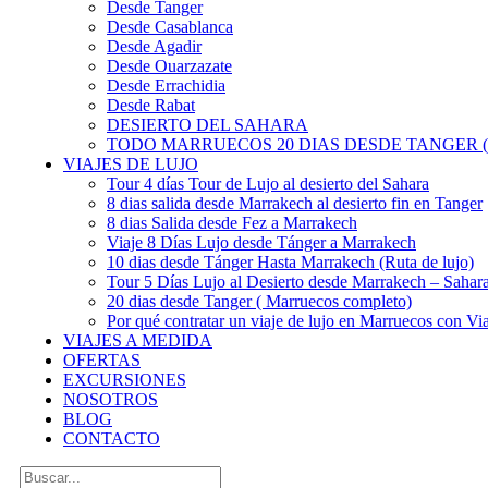
Desde Tanger
Desde Casablanca
Desde Agadir
Desde Ouarzazate
Desde Errachidia
Desde Rabat
DESIERTO DEL SAHARA
TODO MARRUECOS 20 DIAS DESDE TANGER (
VIAJES DE LUJO
Tour 4 días Tour de Lujo al desierto del Sahara
8 dias salida desde Marrakech al desierto fin en Tanger
8 dias Salida desde Fez a Marrakech
Viaje 8 Días Lujo desde Tánger a Marrakech
10 dias desde Tánger Hasta Marrakech (Ruta de lujo)
Tour 5 Días Lujo al Desierto desde Marrakech – Saha
20 dias desde Tanger ( Marruecos completo)
Por qué contratar un viaje de lujo en Marruecos con Via
VIAJES A MEDIDA
OFERTAS
EXCURSIONES
NOSOTROS
BLOG
CONTACTO