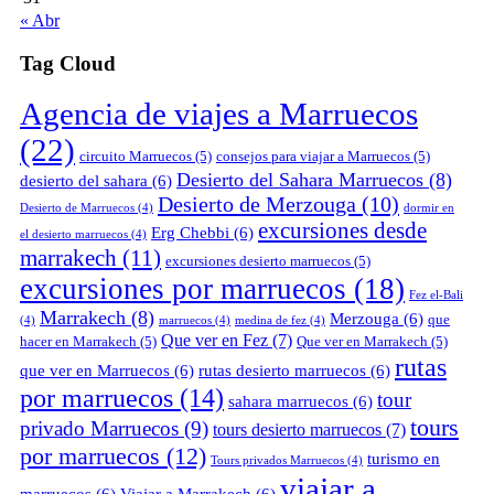
« Abr
Tag Cloud
Agencia de viajes a Marruecos
(22)
circuito Marruecos
(5)
consejos para viajar a Marruecos
(5)
Desierto del Sahara Marruecos
(8)
desierto del sahara
(6)
Desierto de Merzouga
(10)
Desierto de Marruecos
(4)
dormir en
excursiones desde
Erg Chebbi
(6)
el desierto marruecos
(4)
marrakech
(11)
excursiones desierto marruecos
(5)
excursiones por marruecos
(18)
Fez el-Bali
Marrakech
(8)
Merzouga
(6)
que
(4)
marruecos
(4)
medina de fez
(4)
Que ver en Fez
(7)
hacer en Marrakech
(5)
Que ver en Marrakech
(5)
rutas
que ver en Marruecos
(6)
rutas desierto marruecos
(6)
por marruecos
(14)
tour
sahara marruecos
(6)
tours
privado Marruecos
(9)
tours desierto marruecos
(7)
por marruecos
(12)
turismo en
Tours privados Marruecos
(4)
viajar a