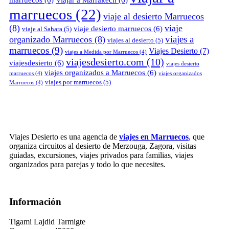
marruecos
(6)
Viajar a Marrakech
(6)
marruecos
(22)
viaje al desierto Marruecos
(8)
viaje
viaje desierto marruecos
(6)
viaje al Sahara
(5)
viajes a
organizado Marruecos
(8)
viajes al desierto
(5)
marruecos
(9)
Viajes Desierto
(7)
viajes a Medida por Marruecos
(4)
viajesdesierto.com
(10)
viajesdesierto
(6)
viajes desierto
viajes organizados a Marruecos
(6)
marruecos
(4)
viajes organizados
viajes por marruecos
(5)
Marruecos
(4)
Viajes Desierto es una agencia de
viajes en Marruecos
, que
organiza circuitos al desierto de Merzouga, Zagora, visitas
guiadas, excursiones, viajes privados para familias, viajes
organizados para parejas y todo lo que necesites.
Información
Tigami Lajdid Tarmigte