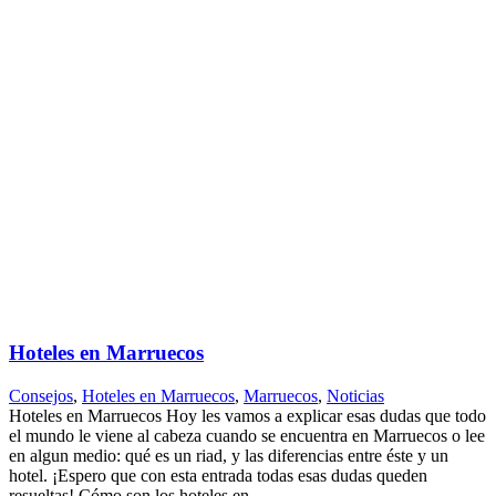
Hoteles en Marruecos
Consejos
,
Hoteles en Marruecos
,
Marruecos
,
Noticias
Hoteles en Marruecos Hoy les vamos a explicar esas dudas que todo
el mundo le viene al cabeza cuando se encuentra en Marruecos o lee
en algun medio: qué es un riad, y las diferencias entre éste y un
hotel. ¡Espero que con esta entrada todas esas dudas queden
resueltas! Cómo son los hoteles en...