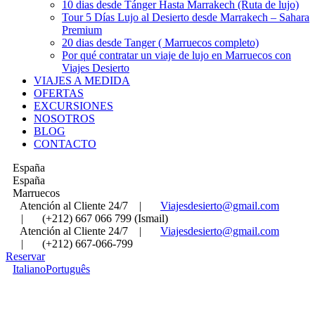
10 dias desde Tánger Hasta Marrakech (Ruta de lujo)
Tour 5 Días Lujo al Desierto desde Marrakech – Sahara
Premium
20 dias desde Tanger ( Marruecos completo)
Por qué contratar un viaje de lujo en Marruecos con
Viajes Desierto
VIAJES A MEDIDA
OFERTAS
EXCURSIONES
NOSOTROS
BLOG
CONTACTO
España
España
Marruecos
Atención al Cliente 24/7
|
Viajesdesierto@gmail.com
|
(+212) 667 066 799 (Ismail)
Atención al Cliente 24/7
|
Viajesdesierto@gmail.com
|
(+212) 667-066-799
Reservar
Italiano
Português