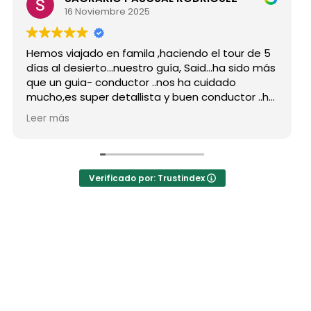
16 Noviembre 2025
Hemos viajado en famila ,haciendo el tour de 5
días al desierto...nuestro guía, Said...ha sido más
que un guia- conductor ..nos ha cuidado
mucho,es super detallista y buen conductor ..ha
estado atento a todas nuestras peticiones y
Leer más
nos ha enseñado muchos lugares
inolvidables...Muy Buen Profesional y mejor
persona..Gracias Said.
En cuanto a la agencia,..súper agradecida a Mila
Verificado por: Trustindex
por sus atenciones..y por sus recomendaciones
..