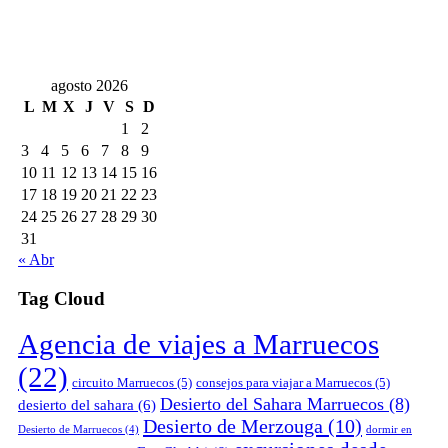
agosto 2026
L
M
X
J
V
S
D
1
2
3
4
5
6
7
8
9
10
11
12
13
14
15
16
17
18
19
20
21
22
23
24
25
26
27
28
29
30
31
« Abr
Tag Cloud
Agencia de viajes a Marruecos
(22)
circuito Marruecos
(5)
consejos para viajar a Marruecos
(5)
Desierto del Sahara Marruecos
(8)
desierto del sahara
(6)
Desierto de Merzouga
(10)
Desierto de Marruecos
(4)
dormir en