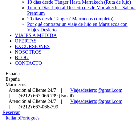
10 dias desde Tánger Hasta Marrakech (Ruta de lujo)
Tour 5 Días Lujo al Desierto desde Marrakech – Sahara
Premium
20 dias desde Tanger ( Marruecos completo)
Por qué contratar un viaje de lujo en Marruecos con
Viajes Desierto
VIAJES A MEDIDA
OFERTAS
EXCURSIONES
NOSOTROS
BLOG
CONTACTO
España
España
Marruecos
Atención al Cliente 24/7
|
Viajesdesierto@gmail.com
|
(+212) 667 066 799 (Ismail)
Atención al Cliente 24/7
|
Viajesdesierto@gmail.com
|
(+212) 667-066-799
Reservar
Italiano
Português