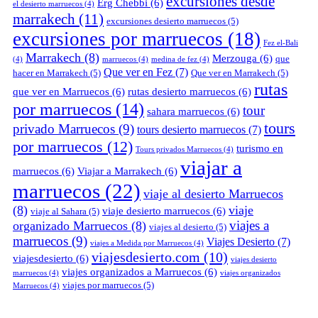
excursiones desde
Erg Chebbi
(6)
el desierto marruecos
(4)
marrakech
(11)
excursiones desierto marruecos
(5)
excursiones por marruecos
(18)
Fez el-Bali
Marrakech
(8)
Merzouga
(6)
que
(4)
marruecos
(4)
medina de fez
(4)
Que ver en Fez
(7)
hacer en Marrakech
(5)
Que ver en Marrakech
(5)
rutas
que ver en Marruecos
(6)
rutas desierto marruecos
(6)
por marruecos
(14)
tour
sahara marruecos
(6)
tours
privado Marruecos
(9)
tours desierto marruecos
(7)
por marruecos
(12)
turismo en
Tours privados Marruecos
(4)
viajar a
marruecos
(6)
Viajar a Marrakech
(6)
marruecos
(22)
viaje al desierto Marruecos
(8)
viaje
viaje desierto marruecos
(6)
viaje al Sahara
(5)
viajes a
organizado Marruecos
(8)
viajes al desierto
(5)
marruecos
(9)
Viajes Desierto
(7)
viajes a Medida por Marruecos
(4)
viajesdesierto.com
(10)
viajesdesierto
(6)
viajes desierto
viajes organizados a Marruecos
(6)
marruecos
(4)
viajes organizados
viajes por marruecos
(5)
Marruecos
(4)