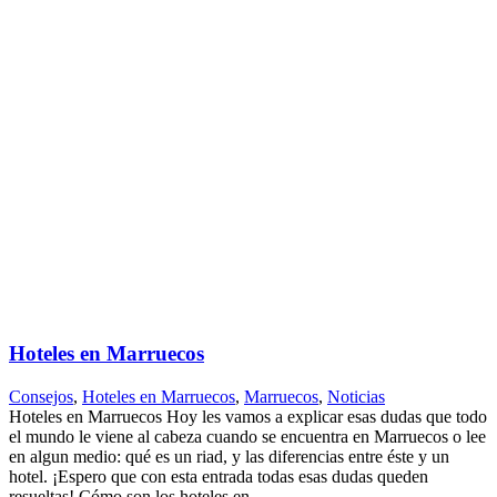
Hoteles en Marruecos
Consejos
,
Hoteles en Marruecos
,
Marruecos
,
Noticias
Hoteles en Marruecos Hoy les vamos a explicar esas dudas que todo
el mundo le viene al cabeza cuando se encuentra en Marruecos o lee
en algun medio: qué es un riad, y las diferencias entre éste y un
hotel. ¡Espero que con esta entrada todas esas dudas queden
resueltas! Cómo son los hoteles en...