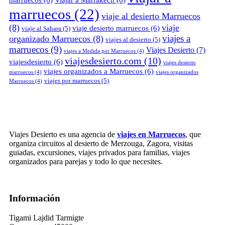
marruecos
(6)
Viajar a Marrakech
(6)
marruecos
(22)
viaje al desierto Marruecos
(8)
viaje
viaje desierto marruecos
(6)
viaje al Sahara
(5)
viajes a
organizado Marruecos
(8)
viajes al desierto
(5)
marruecos
(9)
Viajes Desierto
(7)
viajes a Medida por Marruecos
(4)
viajesdesierto.com
(10)
viajesdesierto
(6)
viajes desierto
viajes organizados a Marruecos
(6)
marruecos
(4)
viajes organizados
viajes por marruecos
(5)
Marruecos
(4)
Viajes Desierto es una agencia de
viajes en Marruecos
, que
organiza circuitos al desierto de Merzouga, Zagora, visitas
guiadas, excursiones, viajes privados para familias, viajes
organizados para parejas y todo lo que necesites.
Información
Tigami Lajdid Tarmigte