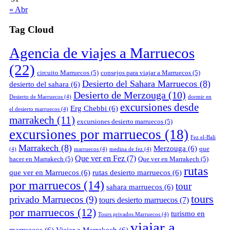
« Abr
Tag Cloud
Agencia de viajes a Marruecos
(22)
circuito Marruecos
(5)
consejos para viajar a Marruecos
(5)
Desierto del Sahara Marruecos
(8)
desierto del sahara
(6)
Desierto de Merzouga
(10)
Desierto de Marruecos
(4)
dormir en
excursiones desde
Erg Chebbi
(6)
el desierto marruecos
(4)
marrakech
(11)
excursiones desierto marruecos
(5)
excursiones por marruecos
(18)
Fez el-Bali
Marrakech
(8)
Merzouga
(6)
que
(4)
marruecos
(4)
medina de fez
(4)
Que ver en Fez
(7)
hacer en Marrakech
(5)
Que ver en Marrakech
(5)
rutas
que ver en Marruecos
(6)
rutas desierto marruecos
(6)
por marruecos
(14)
tour
sahara marruecos
(6)
tours
privado Marruecos
(9)
tours desierto marruecos
(7)
por marruecos
(12)
turismo en
Tours privados Marruecos
(4)
viajar a