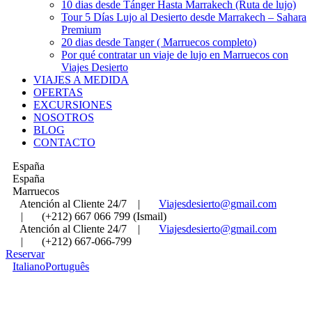
10 dias desde Tánger Hasta Marrakech (Ruta de lujo)
Tour 5 Días Lujo al Desierto desde Marrakech – Sahara
Premium
20 dias desde Tanger ( Marruecos completo)
Por qué contratar un viaje de lujo en Marruecos con
Viajes Desierto
VIAJES A MEDIDA
OFERTAS
EXCURSIONES
NOSOTROS
BLOG
CONTACTO
España
España
Marruecos
Atención al Cliente 24/7
|
Viajesdesierto@gmail.com
|
(+212) 667 066 799 (Ismail)
Atención al Cliente 24/7
|
Viajesdesierto@gmail.com
|
(+212) 667-066-799
Reservar
Italiano
Português