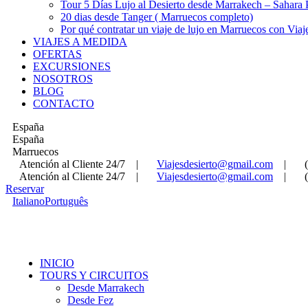
Tour 5 Días Lujo al Desierto desde Marrakech – Sahara
20 dias desde Tanger ( Marruecos completo)
Por qué contratar un viaje de lujo en Marruecos con Viaj
VIAJES A MEDIDA
OFERTAS
EXCURSIONES
NOSOTROS
BLOG
CONTACTO
España
España
Marruecos
Atención al Cliente 24/7
|
Viajesdesierto@gmail.com
|
Atención al Cliente 24/7
|
Viajesdesierto@gmail.com
|
Reservar
Italiano
Português
INICIO
TOURS Y CIRCUITOS
Desde Marrakech
Desde Fez