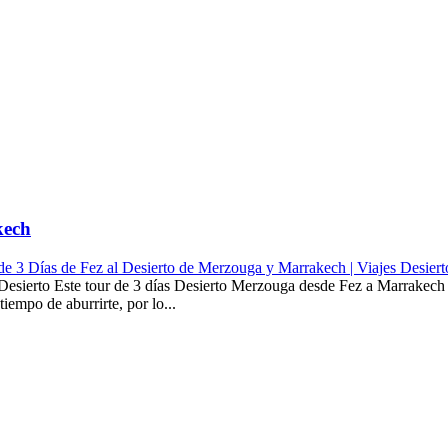
kech
de 3 Días de Fez al Desierto de Merzouga y Marrakech | Viajes Desiert
Desierto Este tour de 3 días Desierto Merzouga desde Fez a Marrakech 
iempo de aburrirte, por lo...