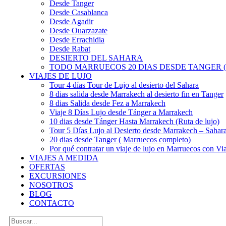
Desde Tanger
Desde Casablanca
Desde Agadir
Desde Ouarzazate
Desde Errachidia
Desde Rabat
DESIERTO DEL SAHARA
TODO MARRUECOS 20 DIAS DESDE TANGER (
VIAJES DE LUJO
Tour 4 días Tour de Lujo al desierto del Sahara
8 dias salida desde Marrakech al desierto fin en Tanger
8 dias Salida desde Fez a Marrakech
Viaje 8 Días Lujo desde Tánger a Marrakech
10 dias desde Tánger Hasta Marrakech (Ruta de lujo)
Tour 5 Días Lujo al Desierto desde Marrakech – Saha
20 dias desde Tanger ( Marruecos completo)
Por qué contratar un viaje de lujo en Marruecos con Via
VIAJES A MEDIDA
OFERTAS
EXCURSIONES
NOSOTROS
BLOG
CONTACTO