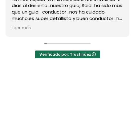
días al desierto...nuestro guía, Said...ha sido más
que un guia- conductor ..nos ha cuidado
mucho,es super detallista y buen conductor ..ha
estado atento a todas nuestras peticiones y
Leer más
nos ha enseñado muchos lugares
inolvidables...Muy Buen Profesional y mejor
persona..Gracias Said.
En cuanto a la agencia,..súper agradecida a Mila
Verificado por: Trustindex
por sus atenciones..y por sus recomendaciones
..