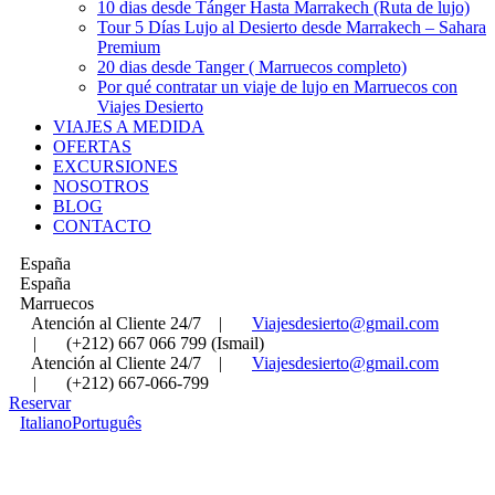
10 dias desde Tánger Hasta Marrakech (Ruta de lujo)
Tour 5 Días Lujo al Desierto desde Marrakech – Sahara
Premium
20 dias desde Tanger ( Marruecos completo)
Por qué contratar un viaje de lujo en Marruecos con
Viajes Desierto
VIAJES A MEDIDA
OFERTAS
EXCURSIONES
NOSOTROS
BLOG
CONTACTO
España
España
Marruecos
Atención al Cliente 24/7
|
Viajesdesierto@gmail.com
|
(+212) 667 066 799 (Ismail)
Atención al Cliente 24/7
|
Viajesdesierto@gmail.com
|
(+212) 667-066-799
Reservar
Italiano
Português