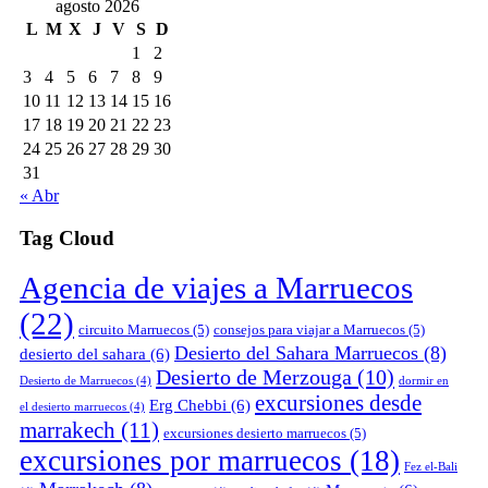
agosto 2026
L
M
X
J
V
S
D
1
2
3
4
5
6
7
8
9
10
11
12
13
14
15
16
17
18
19
20
21
22
23
24
25
26
27
28
29
30
31
« Abr
Tag Cloud
Agencia de viajes a Marruecos
(22)
circuito Marruecos
(5)
consejos para viajar a Marruecos
(5)
Desierto del Sahara Marruecos
(8)
desierto del sahara
(6)
Desierto de Merzouga
(10)
Desierto de Marruecos
(4)
dormir en
excursiones desde
Erg Chebbi
(6)
el desierto marruecos
(4)
marrakech
(11)
excursiones desierto marruecos
(5)
excursiones por marruecos
(18)
Fez el-Bali