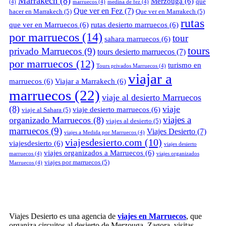
Marrakech
(8)
Merzouga
(6)
que
(4)
marruecos
(4)
medina de fez
(4)
Que ver en Fez
(7)
hacer en Marrakech
(5)
Que ver en Marrakech
(5)
rutas
que ver en Marruecos
(6)
rutas desierto marruecos
(6)
por marruecos
(14)
tour
sahara marruecos
(6)
tours
privado Marruecos
(9)
tours desierto marruecos
(7)
por marruecos
(12)
turismo en
Tours privados Marruecos
(4)
viajar a
marruecos
(6)
Viajar a Marrakech
(6)
marruecos
(22)
viaje al desierto Marruecos
(8)
viaje
viaje desierto marruecos
(6)
viaje al Sahara
(5)
viajes a
organizado Marruecos
(8)
viajes al desierto
(5)
marruecos
(9)
Viajes Desierto
(7)
viajes a Medida por Marruecos
(4)
viajesdesierto.com
(10)
viajesdesierto
(6)
viajes desierto
viajes organizados a Marruecos
(6)
marruecos
(4)
viajes organizados
viajes por marruecos
(5)
Marruecos
(4)
Viajes Desierto es una agencia de
viajes en Marruecos
, que
organiza circuitos al desierto de Merzouga, Zagora, visitas