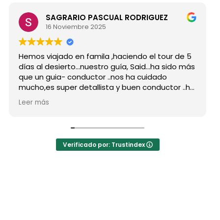
SAGRARIO PASCUAL RODRIGUEZ
M
16 Noviembre 2025
15
 viajado en famila ,haciendo el tour de 5
Hicimos e
al desierto...nuestro guía, Said...ha sido más
grupo de
n guia- conductor ..nos ha cuidado
para sie
,es super detallista y buen conductor ..ha
Desde mi 
o atento a todas nuestras peticiones y
reserva,
más
Leer más
señado muchos lugares
como por
idables...Muy Buen Profesional y mejor
antes de
na..Gracias Said.
todas mi
anto a la agencia,..súper agradecida a Mila
La organ
Verificado por: Trustindex
hoteles 
a hotel N
auténtic
las jaimas
El desayu
precio n
los bueno