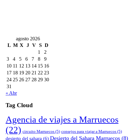
agosto 2026
L
M
X
J
V
S
D
1
2
3
4
5
6
7
8
9
10
11
12
13
14
15
16
17
18
19
20
21
22
23
24
25
26
27
28
29
30
31
« Abr
Tag Cloud
Agencia de viajes a Marruecos
(22)
circuito Marruecos
(5)
consejos para viajar a Marruecos
(5)
Desierto del Sahara Marruecos
(8)
desierto del sahara
(6)