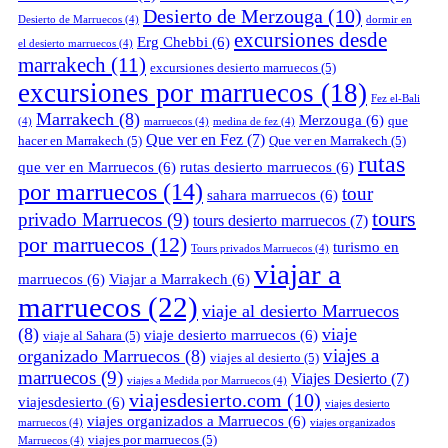
Desierto de Merzouga
(10)
Desierto de Marruecos
(4)
dormir en
excursiones desde
Erg Chebbi
(6)
el desierto marruecos
(4)
marrakech
(11)
excursiones desierto marruecos
(5)
excursiones por marruecos
(18)
Fez el-Bali
Marrakech
(8)
Merzouga
(6)
que
(4)
marruecos
(4)
medina de fez
(4)
Que ver en Fez
(7)
hacer en Marrakech
(5)
Que ver en Marrakech
(5)
rutas
que ver en Marruecos
(6)
rutas desierto marruecos
(6)
por marruecos
(14)
tour
sahara marruecos
(6)
tours
privado Marruecos
(9)
tours desierto marruecos
(7)
por marruecos
(12)
turismo en
Tours privados Marruecos
(4)
viajar a
marruecos
(6)
Viajar a Marrakech
(6)
marruecos
(22)
viaje al desierto Marruecos
(8)
viaje
viaje desierto marruecos
(6)
viaje al Sahara
(5)
viajes a
organizado Marruecos
(8)
viajes al desierto
(5)
marruecos
(9)
Viajes Desierto
(7)
viajes a Medida por Marruecos
(4)
viajesdesierto.com
(10)
viajesdesierto
(6)
viajes desierto
viajes organizados a Marruecos
(6)
marruecos
(4)
viajes organizados
viajes por marruecos
(5)
Marruecos
(4)