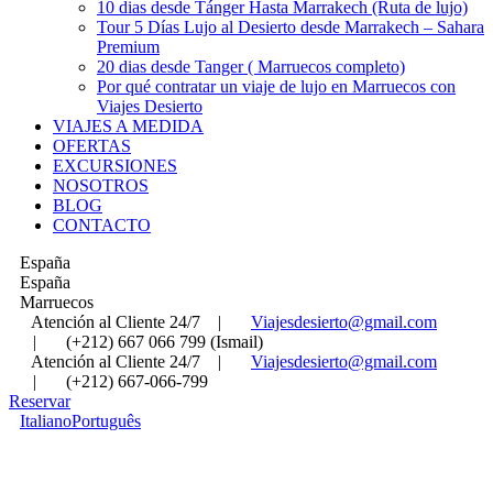
10 dias desde Tánger Hasta Marrakech (Ruta de lujo)
Tour 5 Días Lujo al Desierto desde Marrakech – Sahara
Premium
20 dias desde Tanger ( Marruecos completo)
Por qué contratar un viaje de lujo en Marruecos con
Viajes Desierto
VIAJES A MEDIDA
OFERTAS
EXCURSIONES
NOSOTROS
BLOG
CONTACTO
España
España
Marruecos
Atención al Cliente 24/7
|
Viajesdesierto@gmail.com
|
(+212) 667 066 799 (Ismail)
Atención al Cliente 24/7
|
Viajesdesierto@gmail.com
|
(+212) 667-066-799
Reservar
Italiano
Português