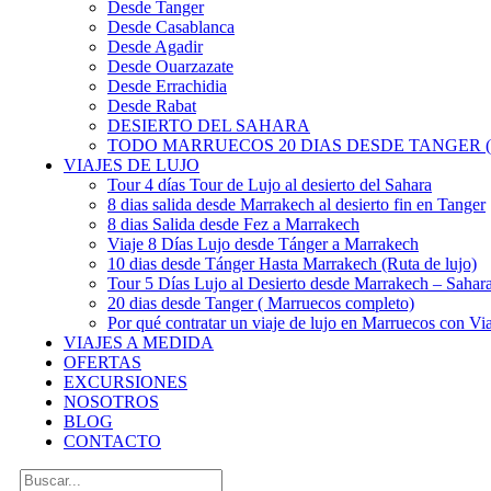
Desde Tanger
Desde Casablanca
Desde Agadir
Desde Ouarzazate
Desde Errachidia
Desde Rabat
DESIERTO DEL SAHARA
TODO MARRUECOS 20 DIAS DESDE TANGER (
VIAJES DE LUJO
Tour 4 días Tour de Lujo al desierto del Sahara
8 dias salida desde Marrakech al desierto fin en Tanger
8 dias Salida desde Fez a Marrakech
Viaje 8 Días Lujo desde Tánger a Marrakech
10 dias desde Tánger Hasta Marrakech (Ruta de lujo)
Tour 5 Días Lujo al Desierto desde Marrakech – Saha
20 dias desde Tanger ( Marruecos completo)
Por qué contratar un viaje de lujo en Marruecos con Via
VIAJES A MEDIDA
OFERTAS
EXCURSIONES
NOSOTROS
BLOG
CONTACTO