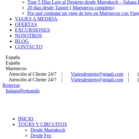
Tour 5 Días Lujo al Desierto desde Marrakech – Sahara
20 dias desde Tanger ( Marruecos completo)
Por qué contratar un viaje de lujo en Marruecos con Viaj
VIAJES A MEDIDA
OFERTAS
EXCURSIONES
NOSOTROS
BLOG
CONTACTO
España
España
Marruecos
Atención al Cliente 24/7
|
Viajesdesierto@gmail.com
|
Atención al Cliente 24/7
|
Viajesdesierto@gmail.com
|
Reservar
Italiano
Português
INICIO
TOURS Y CIRCUITOS
Desde Marrakech
Desde Fez