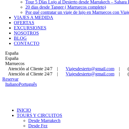
Tour 5 Días Lujo al Desierto desde Marrakech – Sahara
20 dias desde Tanger ( Marruecos completo)
Por qué contratar un viaje de lujo en Marruecos con Viaj
VIAJES A MEDIDA
OFERTAS
EXCURSIONES
NOSOTROS
BLOG
CONTACTO
España
España
Marruecos
Atención al Cliente 24/7
|
Viajesdesierto@gmail.com
|
Atención al Cliente 24/7
|
Viajesdesierto@gmail.com
|
Reservar
Italiano
Português
INICIO
TOURS Y CIRCUITOS
Desde Marrakech
Desde Fez