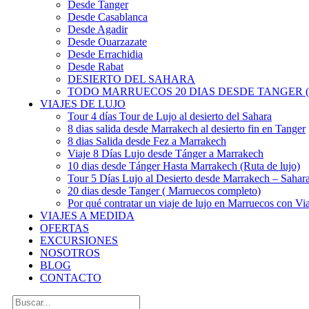
Desde Tanger
Desde Casablanca
Desde Agadir
Desde Ouarzazate
Desde Errachidia
Desde Rabat
DESIERTO DEL SAHARA
TODO MARRUECOS 20 DIAS DESDE TANGER (
VIAJES DE LUJO
Tour 4 días Tour de Lujo al desierto del Sahara
8 dias salida desde Marrakech al desierto fin en Tanger
8 dias Salida desde Fez a Marrakech
Viaje 8 Días Lujo desde Tánger a Marrakech
10 dias desde Tánger Hasta Marrakech (Ruta de lujo)
Tour 5 Días Lujo al Desierto desde Marrakech – Saha
20 dias desde Tanger ( Marruecos completo)
Por qué contratar un viaje de lujo en Marruecos con Via
VIAJES A MEDIDA
OFERTAS
EXCURSIONES
NOSOTROS
BLOG
CONTACTO