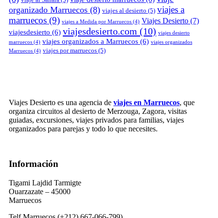
viajes a
organizado Marruecos
(8)
viajes al desierto
(5)
marruecos
(9)
Viajes Desierto
(7)
viajes a Medida por Marruecos
(4)
viajesdesierto.com
(10)
viajesdesierto
(6)
viajes desierto
viajes organizados a Marruecos
(6)
marruecos
(4)
viajes organizados
viajes por marruecos
(5)
Marruecos
(4)
Viajes Desierto es una agencia de
viajes en Marruecos
, que
organiza circuitos al desierto de Merzouga, Zagora, visitas
guiadas, excursiones, viajes privados para familias, viajes
organizados para parejas y todo lo que necesites.
Información
Tigami Lajdid Tarmigte
Ouarzazate – 45000
Marruecos
Telf Marruecos (+212) 667-066-799)