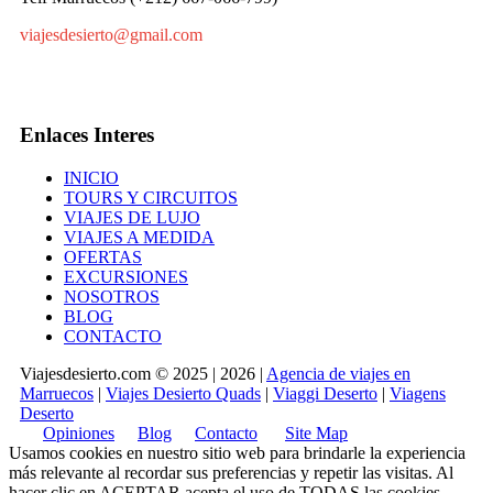
viajesdesierto@gmail.com
Enlaces Interes
INICIO
TOURS Y CIRCUITOS
VIAJES DE LUJO
VIAJES A MEDIDA
OFERTAS
EXCURSIONES
NOSOTROS
BLOG
CONTACTO
Viajesdesierto.com © 2025 | 2026 |
Agencia de viajes en
Marruecos
|
Viajes Desierto Quads
|
Viaggi Deserto
|
Viagens
Deserto
Opiniones
Blog
Contacto
Site Map
Usamos cookies en nuestro sitio web para brindarle la experiencia
más relevante al recordar sus preferencias y repetir las visitas. Al
hacer clic en
ACEPTAR
acepta el uso de TODAS las cookies.