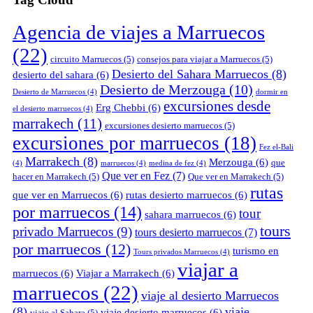
Agencia de viajes a Marruecos
(22)
circuito Marruecos
(5)
consejos para viajar a Marruecos
(5)
Desierto del Sahara Marruecos
(8)
desierto del sahara
(6)
Desierto de Merzouga
(10)
Desierto de Marruecos
(4)
dormir en
excursiones desde
Erg Chebbi
(6)
el desierto marruecos
(4)
marrakech
(11)
excursiones desierto marruecos
(5)
excursiones por marruecos
(18)
Fez el-Bali
Marrakech
(8)
Merzouga
(6)
que
(4)
marruecos
(4)
medina de fez
(4)
Que ver en Fez
(7)
hacer en Marrakech
(5)
Que ver en Marrakech
(5)
rutas
que ver en Marruecos
(6)
rutas desierto marruecos
(6)
por marruecos
(14)
tour
sahara marruecos
(6)
tours
privado Marruecos
(9)
tours desierto marruecos
(7)
por marruecos
(12)
turismo en
Tours privados Marruecos
(4)
viajar a
marruecos
(6)
Viajar a Marrakech
(6)
marruecos
(22)
viaje al desierto Marruecos
(8)
viaje
viaje desierto marruecos
(6)
viaje al Sahara
(5)