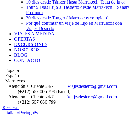
10 dias desde Tánger Hasta Marrakech (Ruta de lujo)
Tour 5 Días Lujo al Desierto desde Marrakech – Sahara
Premium
20 dias desde Tanger ( Marruecos completo)
Por qué contratar un viaje de lujo en Marruecos con
Viajes Desierto
VIAJES A MEDIDA
OFERTAS
EXCURSIONES
NOSOTROS
BLOG
CONTACTO
España
España
Marruecos
Atención al Cliente 24/7
|
Viajesdesierto@gmail.com
|
(+212) 667 066 799 (Ismail)
Atención al Cliente 24/7
|
Viajesdesierto@gmail.com
|
(+212) 667-066-799
Reservar
Italiano
Português