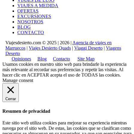
VIAJES DE LUJO
VIAJES A MEDIDA
OFERTAS
EXCURSIONES
NOSOTROS
BLOG
CONTACTO
Viajesdesierto.com © 2025 | 2026 |
Agencia de viajes en
Marruecos
|
Viajes Desierto Quads
|
Viaggi Deserto
|
Viagens
Deserto
Opiniones
Blog
Contacto
Site Map
Usamos cookies en nuestro sitio web para brindarle la experiencia
más relevante al recordar sus preferencias y repetir las visitas. Al
hacer clic en
ACEPTAR
acepta el uso de TODAS las cookies.
Manage consent
Cerrar
Resumen de privacidad
Este sitio web utiliza cookies para mejorar su experiencia mientras
navega por el sitio web. De estas, las cookies que se clasifican como
necesarias se almacenan en su navegador, ya que son esenciales para