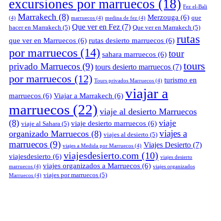
excursiones por marruecos
(18)
Fez el-Bali
Marrakech
(8)
Merzouga
(6)
que
(4)
marruecos
(4)
medina de fez
(4)
Que ver en Fez
(7)
hacer en Marrakech
(5)
Que ver en Marrakech
(5)
rutas
que ver en Marruecos
(6)
rutas desierto marruecos
(6)
por marruecos
(14)
tour
sahara marruecos
(6)
tours
privado Marruecos
(9)
tours desierto marruecos
(7)
por marruecos
(12)
turismo en
Tours privados Marruecos
(4)
viajar a
marruecos
(6)
Viajar a Marrakech
(6)
marruecos
(22)
viaje al desierto Marruecos
(8)
viaje
viaje desierto marruecos
(6)
viaje al Sahara
(5)
viajes a
organizado Marruecos
(8)
viajes al desierto
(5)
marruecos
(9)
Viajes Desierto
(7)
viajes a Medida por Marruecos
(4)
viajesdesierto.com
(10)
viajesdesierto
(6)
viajes desierto
viajes organizados a Marruecos
(6)
marruecos
(4)
viajes organizados
viajes por marruecos
(5)
Marruecos
(4)