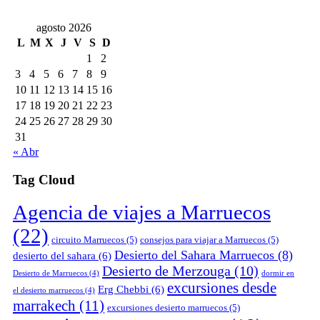
agosto 2026
L
M
X
J
V
S
D
1
2
3
4
5
6
7
8
9
10
11
12
13
14
15
16
17
18
19
20
21
22
23
24
25
26
27
28
29
30
31
« Abr
Tag Cloud
Agencia de viajes a Marruecos
(22)
circuito Marruecos
(5)
consejos para viajar a Marruecos
(5)
Desierto del Sahara Marruecos
(8)
desierto del sahara
(6)
Desierto de Merzouga
(10)
Desierto de Marruecos
(4)
dormir en
excursiones desde
Erg Chebbi
(6)
el desierto marruecos
(4)
marrakech
(11)
excursiones desierto marruecos
(5)