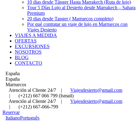
10 dias desde Tánger Hasta Marrakech (Ruta de lujo)
Tour 5 Días Lujo al Desierto desde Marrakech – Sahara
Premium
20 dias desde Tanger ( Marruecos completo)
Por qué contratar un viaje de lujo en Marruecos con
Viajes Desierto
VIAJES A MEDIDA
OFERTAS
EXCURSIONES
NOSOTROS
BLOG
CONTACTO
España
España
Marruecos
Atención al Cliente 24/7
|
Viajesdesierto@gmail.com
|
(+212) 667 066 799 (Ismail)
Atención al Cliente 24/7
|
Viajesdesierto@gmail.com
|
(+212) 667-066-799
Reservar
Italiano
Português