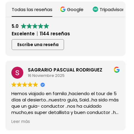
Todas las reseñas
Google
Tripadvisor
5.0
Excelente
1144 reseñas
Escribe una reseña
AL RODRIGUEZ
Maria De Lafuente ig
15 Noviembre 2025
haciendo el tour de 5
Hicimos el tour de 5 días por e
guía, Said...ha sido más
grupo de amigos y esta exper
nos ha cuidado
para siempre en mi memoria..
 y buen conductor ..ha
Desde mi primer contacto con 
estras peticiones y
reserva, que estuvo en conta
Leer más
como portavoz de mi grupo,
ofesional y mejor
antes de empezar el viaje re