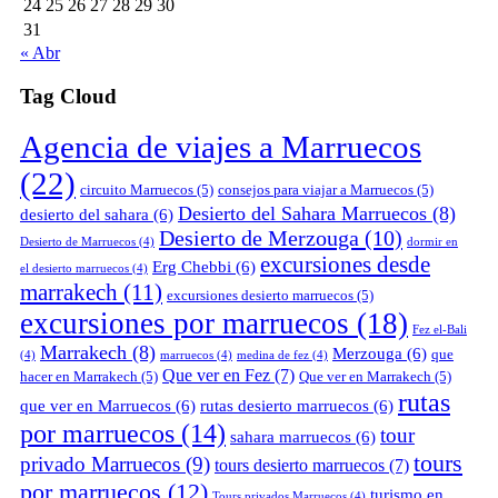
24
25
26
27
28
29
30
31
« Abr
Tag Cloud
Agencia de viajes a Marruecos
(22)
circuito Marruecos
(5)
consejos para viajar a Marruecos
(5)
Desierto del Sahara Marruecos
(8)
desierto del sahara
(6)
Desierto de Merzouga
(10)
Desierto de Marruecos
(4)
dormir en
excursiones desde
Erg Chebbi
(6)
el desierto marruecos
(4)
marrakech
(11)
excursiones desierto marruecos
(5)
excursiones por marruecos
(18)
Fez el-Bali
Marrakech
(8)
Merzouga
(6)
que
(4)
marruecos
(4)
medina de fez
(4)
Que ver en Fez
(7)
hacer en Marrakech
(5)
Que ver en Marrakech
(5)
rutas
que ver en Marruecos
(6)
rutas desierto marruecos
(6)
por marruecos
(14)
tour
sahara marruecos
(6)
tours
privado Marruecos
(9)
tours desierto marruecos
(7)
por marruecos
(12)
turismo en
Tours privados Marruecos
(4)