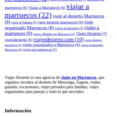
viajar a
marruecos
(6)
Viajar a Marrakech
(6)
marruecos
(22)
viaje al desierto Marruecos
(8)
viaje
viaje desierto marruecos
(6)
viaje al Sahara
(5)
viajes a
organizado Marruecos
(8)
viajes al desierto
(5)
marruecos
(9)
Viajes Desierto
(7)
viajes a Medida por Marruecos
(4)
viajesdesierto.com
(10)
viajesdesierto
(6)
viajes desierto
viajes organizados a Marruecos
(6)
marruecos
(4)
viajes organizados
viajes por marruecos
(5)
Marruecos
(4)
Viajes Desierto es una agencia de
viajes en Marruecos
, que
organiza circuitos al desierto de Merzouga, Zagora, visitas
guiadas, excursiones, viajes privados para familias, viajes
organizados para parejas y todo lo que necesites.
Información