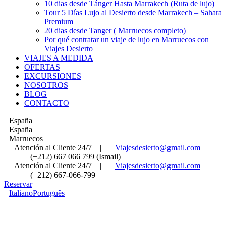
10 dias desde Tánger Hasta Marrakech (Ruta de lujo)
Tour 5 Días Lujo al Desierto desde Marrakech – Sahara
Premium
20 dias desde Tanger ( Marruecos completo)
Por qué contratar un viaje de lujo en Marruecos con
Viajes Desierto
VIAJES A MEDIDA
OFERTAS
EXCURSIONES
NOSOTROS
BLOG
CONTACTO
España
España
Marruecos
Atención al Cliente 24/7
|
Viajesdesierto@gmail.com
|
(+212) 667 066 799 (Ismail)
Atención al Cliente 24/7
|
Viajesdesierto@gmail.com
|
(+212) 667-066-799
Reservar
Italiano
Português