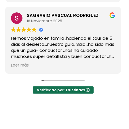
SAGRARIO PASCUAL RODRIGUEZ
16 Noviembre 2025
Hemos viajado en famila ,haciendo el tour de 5
Hi
días al desierto...nuestro guía, Said...ha sido más
g
que un guia- conductor ..nos ha cuidado
p
mucho,es super detallista y buen conductor ..ha
De
estado atento a todas nuestras peticiones y
r
Leer más
L
nos ha enseñado muchos lugares
c
inolvidables...Muy Buen Profesional y mejor
a
persona..Gracias Said.
t
En cuanto a la agencia,..súper agradecida a Mila
L
Verificado por: Trustindex
por sus atenciones..y por sus recomendaciones
h
..
a
a
la
El
p
l