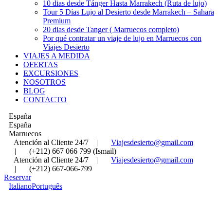
10 dias desde Tánger Hasta Marrakech (Ruta de lujo)
Tour 5 Días Lujo al Desierto desde Marrakech – Sahara
Premium
20 dias desde Tanger ( Marruecos completo)
Por qué contratar un viaje de lujo en Marruecos con
Viajes Desierto
VIAJES A MEDIDA
OFERTAS
EXCURSIONES
NOSOTROS
BLOG
CONTACTO
España
España
Marruecos
Atención al Cliente 24/7
|
Viajesdesierto@gmail.com
|
(+212) 667 066 799 (Ismail)
Atención al Cliente 24/7
|
Viajesdesierto@gmail.com
|
(+212) 667-066-799
Reservar
Italiano
Português