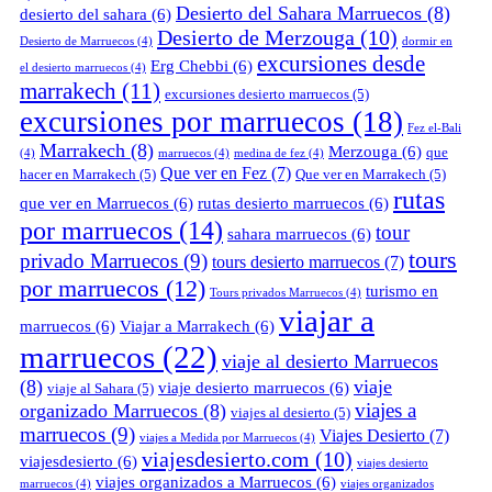
Desierto del Sahara Marruecos
(8)
desierto del sahara
(6)
Desierto de Merzouga
(10)
Desierto de Marruecos
(4)
dormir en
excursiones desde
Erg Chebbi
(6)
el desierto marruecos
(4)
marrakech
(11)
excursiones desierto marruecos
(5)
excursiones por marruecos
(18)
Fez el-Bali
Marrakech
(8)
Merzouga
(6)
que
(4)
marruecos
(4)
medina de fez
(4)
Que ver en Fez
(7)
hacer en Marrakech
(5)
Que ver en Marrakech
(5)
rutas
que ver en Marruecos
(6)
rutas desierto marruecos
(6)
por marruecos
(14)
tour
sahara marruecos
(6)
tours
privado Marruecos
(9)
tours desierto marruecos
(7)
por marruecos
(12)
turismo en
Tours privados Marruecos
(4)
viajar a
marruecos
(6)
Viajar a Marrakech
(6)
marruecos
(22)
viaje al desierto Marruecos
(8)
viaje
viaje desierto marruecos
(6)
viaje al Sahara
(5)
viajes a
organizado Marruecos
(8)
viajes al desierto
(5)
marruecos
(9)
Viajes Desierto
(7)
viajes a Medida por Marruecos
(4)
viajesdesierto.com
(10)
viajesdesierto
(6)
viajes desierto
viajes organizados a Marruecos
(6)
marruecos
(4)
viajes organizados