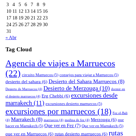
3
4
5
6
7
8
9
10
11
12
13
14
15
16
17
18
19
20
21
22
23
24
25
26
27
28
29
30
31
« Abr
Tag Cloud
Agencia de viajes a Marruecos
(22)
circuito Marruecos
(5)
consejos para viajar a Marruecos
(5)
Desierto del Sahara Marruecos
(8)
desierto del sahara
(6)
Desierto de Merzouga
(10)
Desierto de Marruecos
(4)
dormir en
excursiones desde
Erg Chebbi
(6)
el desierto marruecos
(4)
marrakech
(11)
excursiones desierto marruecos
(5)
excursiones por marruecos
(18)
Fez el-Bali
Marrakech
(8)
Merzouga
(6)
que
(4)
marruecos
(4)
medina de fez
(4)
Que ver en Fez
(7)
hacer en Marrakech
(5)
Que ver en Marrakech
(5)
rutas
que ver en Marruecos
(6)
rutas desierto marruecos
(6)