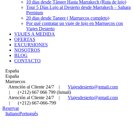
10 dias desde Tánger Hasta Marrakech (Ruta de lujo)
Tour 5 Días Lujo al Desierto desde Marrakech – Sahara
Premium
20 dias desde Tanger ( Marruecos completo)
Por qué contratar un viaje de lujo en Marruecos con
Viajes Desierto
VIAJES A MEDIDA
OFERTAS
EXCURSIONES
NOSOTROS
BLOG
CONTACTO
España
España
Marruecos
Atención al Cliente 24/7
|
Viajesdesierto@gmail.com
|
(+212) 667 066 799 (Ismail)
Atención al Cliente 24/7
|
Viajesdesierto@gmail.com
|
(+212) 667-066-799
Reservar
Italiano
Português