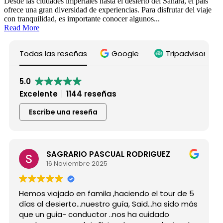
Desde las ciudades imperiales hasta el desierto del Sáhara, el país
ofrece una gran diversidad de experiencias. Para disfrutar del viaje
con tranquilidad, es importante conocer algunos...
Read More
Todas las reseñas
Google
Tripadvisor
5.0
Excelente
1144 reseñas
Escribe una reseña
SAGRARIO PASCUAL RODRIGUEZ
Mar
16 Noviembre 2025
15 
viajado en famila ,haciendo el tour de 5
Hicimos el
 desierto...nuestro guía, Said...ha sido más
grupo de 
 guia- conductor ..nos ha cuidado
para siemp