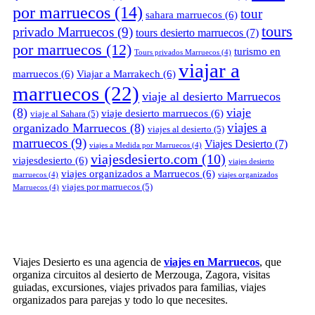
por marruecos
(14)
tour
sahara marruecos
(6)
tours
privado Marruecos
(9)
tours desierto marruecos
(7)
por marruecos
(12)
turismo en
Tours privados Marruecos
(4)
viajar a
marruecos
(6)
Viajar a Marrakech
(6)
marruecos
(22)
viaje al desierto Marruecos
(8)
viaje
viaje desierto marruecos
(6)
viaje al Sahara
(5)
viajes a
organizado Marruecos
(8)
viajes al desierto
(5)
marruecos
(9)
Viajes Desierto
(7)
viajes a Medida por Marruecos
(4)
viajesdesierto.com
(10)
viajesdesierto
(6)
viajes desierto
viajes organizados a Marruecos
(6)
marruecos
(4)
viajes organizados
viajes por marruecos
(5)
Marruecos
(4)
Viajes Desierto es una agencia de
viajes en Marruecos
, que
organiza circuitos al desierto de Merzouga, Zagora, visitas
guiadas, excursiones, viajes privados para familias, viajes
organizados para parejas y todo lo que necesites.