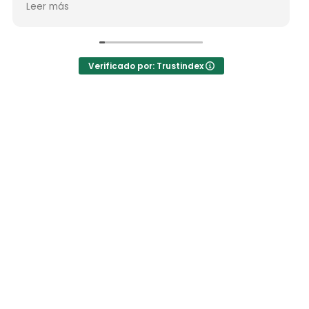
Leer más
nos ha enseñado muchos lugares
inolvidables...Muy Buen Profesional y mejor
persona..Gracias Said.
En cuanto a la agencia,..súper agradecida a Mila
Verificado por: Trustindex
por sus atenciones..y por sus recomendaciones
..