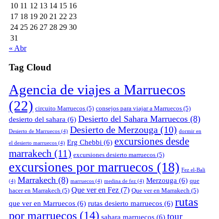
10
11
12
13
14
15
16
17
18
19
20
21
22
23
24
25
26
27
28
29
30
31
« Abr
Tag Cloud
Agencia de viajes a Marruecos
(22)
circuito Marruecos
(5)
consejos para viajar a Marruecos
(5)
Desierto del Sahara Marruecos
(8)
desierto del sahara
(6)
Desierto de Merzouga
(10)
Desierto de Marruecos
(4)
dormir en
excursiones desde
Erg Chebbi
(6)
el desierto marruecos
(4)
marrakech
(11)
excursiones desierto marruecos
(5)
excursiones por marruecos
(18)
Fez el-Bali
Marrakech
(8)
Merzouga
(6)
que
(4)
marruecos
(4)
medina de fez
(4)
Que ver en Fez
(7)
hacer en Marrakech
(5)
Que ver en Marrakech
(5)
rutas
que ver en Marruecos
(6)
rutas desierto marruecos
(6)
por marruecos
(14)
tour
sahara marruecos
(6)