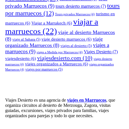
tours
privado Marruecos
(9)
tours desierto marruecos
(7)
por marruecos
(12)
turismo en
Tours privados Marruecos
(4)
viajar a
marruecos
(6)
Viajar a Marrakech
(6)
marruecos
(22)
viaje al desierto Marruecos
(8)
viaje
viaje desierto marruecos
(6)
viaje al Sahara
(5)
viajes a
organizado Marruecos
(8)
viajes al desierto
(5)
marruecos
(9)
Viajes Desierto
(7)
viajes a Medida por Marruecos
(4)
viajesdesierto.com
(10)
viajesdesierto
(6)
viajes desierto
viajes organizados a Marruecos
(6)
marruecos
(4)
viajes organizados
viajes por marruecos
(5)
Marruecos
(4)
Viajes Desierto es una agencia de
viajes en Marruecos
, que
organiza circuitos al desierto de Merzouga, Zagora, visitas
guiadas, excursiones, viajes privados para familias, viajes
organizados para parejas y todo lo que necesites.