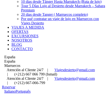
10 dias desde Tánger Hasta Marrakech (Ruta de lujo)
Tour 5 Días Lujo al Desierto desde Marrakech – Sahara
Premium
20 dias desde Tanger ( Marruecos completo)
Por qué contratar un viaje de lujo en Marruecos con
Viajes Desierto
VIAJES A MEDIDA
OFERTAS
EXCURSIONES
NOSOTROS
BLOG
CONTACTO
España
España
Marruecos
Atención al Cliente 24/7
|
Viajesdesierto@gmail.com
|
(+212) 667 066 799 (Ismail)
Atención al Cliente 24/7
|
Viajesdesierto@gmail.com
|
(+212) 667-066-799
Reservar
Italiano
Português